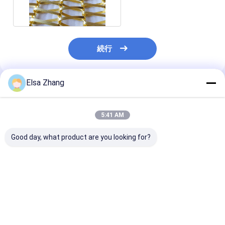
的な正面の三角形
続行
Elsa Zhang
推薦されたプロダクト
5:41 AM
Good day, what product are you looking for?
信頼性の高い防腐回り
ステンレス鋼 0.5mm
シルバースパイ
網のスクリーン ステン
螺旋線網 パーティショ
布線網 直径 2m
レス鋼 304 316l
ンカーテン
20mm サイズ
ベストプライス
ベストプライス
ベストプラ