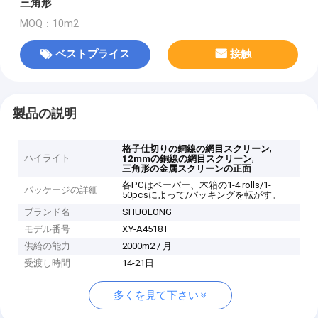
三角形
MOQ：10m2
ベストプライス
接触
製品の説明
,
格子仕切りの銅線の網目スクリーン
ハイライト
,
12mmの銅線の網目スクリーン
三角形の金属スクリーンの正面
各PCはペーパー、木箱の1-4 rolls/1-
パッケージの詳細
50pcsによって/パッキングを転がす。
ブランド名
SHUOLONG
モデル番号
XY-A4518T
供給の能力
2000m2 / 月
受渡し時間
14-21日
多くを見て下さい