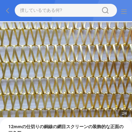
2
/
4
12mmの仕切りの銅線の網目スクリーンの装飾的な正面の