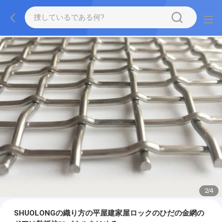
2
/
4
SHUOLONGの織り方の平屋建家屋ロックのひだの金網の