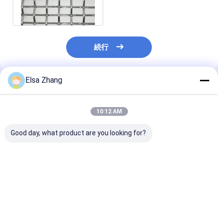
のドアは熱抵抗にパネルを
はめる
続行
Elsa Zhang
推薦されたプロダクト
10:12 AM
Good day, what product are you looking for?
3×6m SGSロックのひ
3.3mmの304ステンレ
316のステンレ
だの金網の正方形のス
ス鋼のひだを付けられ
ひだを付けられ
テンレス鋼の編まれた
た金網の編まれた建築
的な金網のグリ
金属の網
網の正面
アルカリ
ベストプライス
ベストプライス
ベストプラ