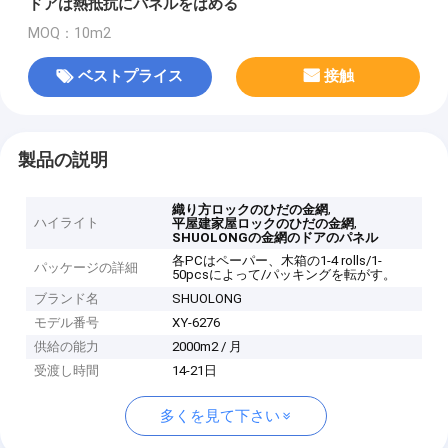
ドアは熱抵抗にパネルをはめる
MOQ：10m2
ベストプライス
接触
製品の説明
,
織り方ロックのひだの金網
ハイライト
,
平屋建家屋ロックのひだの金網
SHUOLONGの金網のドアのパネル
各PCはペーパー、木箱の1-4 rolls/1-
パッケージの詳細
50pcsによって/パッキングを転がす。
ブランド名
SHUOLONG
モデル番号
XY-6276
供給の能力
2000m2 / 月
受渡し時間
14-21日
多くを見て下さい