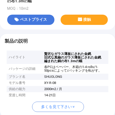
の布1.3mの幅
MOQ：10m2
ベストプライス
接触
製品の説明
,
贅沢なガラス薄板にされた金網
ハイライト
,
旧式な真鍮のガラス薄板にされた金網
編まれた銅の布1.3mの幅
各PCはペーパー、木箱の1-4 rolls/1-
パッケージの詳細
50pcsによって/パッキングを転がす。
ブランド名
SHUOLONG
モデル番号
XY-R-08
供給の能力
2000m2 / 月
受渡し時間
14-21日
多くを見て下さい