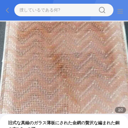
2
/
2
旧式な真鍮のガラス薄板にされた金網の贅沢な編まれた銅