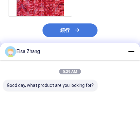
まれた銅の布1.3mの幅
続行
Elsa Zhang
推薦されたプロダクト
5:29 AM
Good day, what product are you looking for?
ステンレス・スティー
高張力強度 装飾用ワイ
透明なステンレ
ル・メッシュ ラミネー
ヤーメッシュ ラミネー
ワイヤーメッシ
トガラス モダンスペー
トガラス 耐火性 A1
ネートガラス 
ス 装飾用隔壁 壁 天井
度
アクセント ISO カスタ
ベストプライス
ベストプライス
ベストプラ