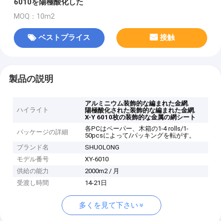
6010を陽極酸化した
MOQ：10m2
ベストプライス
接触
製品の説明
,
アルミニウム装飾的な編まれた金網
ハイライト
,
陽極酸化された装飾的な編まれた金網
X-Y 6010枚の装飾的な金属の網シート
各PCはペーパー、木箱の1-4 rolls/1-
パッケージの詳細
50pcsによって/パッキングを転がす。
ブランド名
SHUOLONG
モデル番号
XY-6010
供給の能力
2000m2 / 月
受渡し時間
14-21日
多くを見て下さい