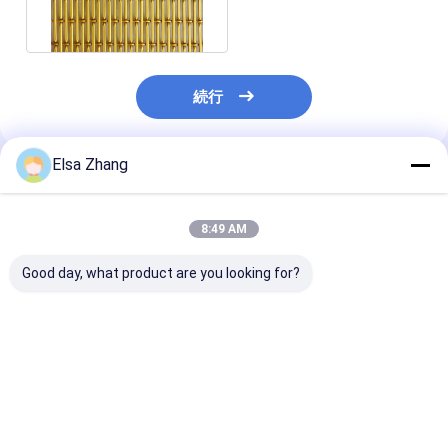
X-Y 6010を陽極酸化した
続行
Elsa Zhang
推薦されたプロダクト
8:49 AM
Good day, what product are you looking for?
インダース・アウトド
都市商業ビルの大規模
18mm ウェフ
アステンレス・ステー
なファサードコーティ
装飾用織布ワイ
ルメタル・メッシュ・
ングのためのスタッド
ッシュ 清潔な
パネル プレミアム・デ
レスタイヤ金属織物網
イルとフラットN
ザイン・プロジェクト
のカスタムデザイン
ベストプライス
ベストプライス
ベストプラ