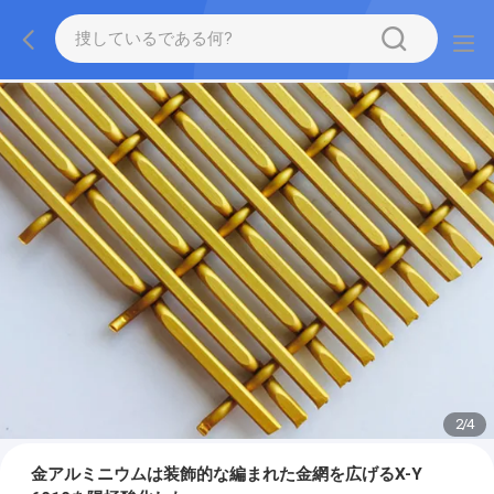
2
/
4
金アルミニウムは装飾的な編まれた金網を広げるX-Y