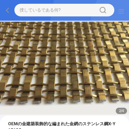
2
/
4
OEMの金建築装飾的な編まれた金網のステンレス鋼X-Y