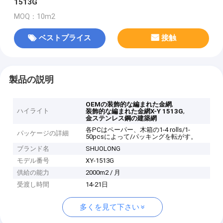
1513G
MOQ：10m2
ベストプライス
接触
製品の説明
,
OEMの装飾的な編まれた金網
ハイライト
,
装飾的な編まれた金網X-Y 1513G
金ステンレス鋼の建築網
各PCはペーパー、木箱の1-4 rolls/1-
パッケージの詳細
50pcsによって/パッキングを転がす。
ブランド名
SHUOLONG
モデル番号
XY-1513G
供給の能力
2000m2 / 月
受渡し時間
14-21日
多くを見て下さい