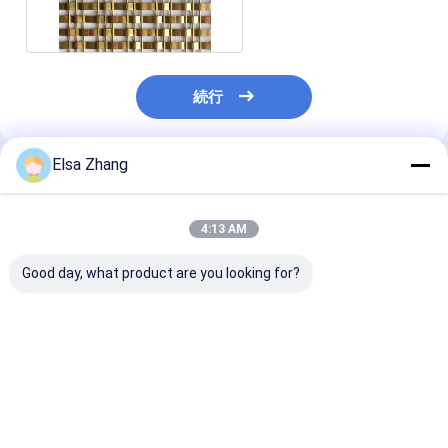
レス鋼X-Y 1513G
続行
Elsa Zhang
推薦されたプロダクト
4:13 AM
Good day, what product are you looking for?
インダース・アウトド
都市商業ビルの大規模
18mm ウェフ
アステンレス・ステー
なファサードコーティ
装飾用織布ワイ
ルメタル・メッシュ・
ングのためのスタッド
ッシュ 清潔な
パネル プレミアム・デ
レスタイヤ金属織物網
イルとフラットN
ザイン・プロジェクト
のカスタムデザイン
ベストプライス
ベストプライス
ベストプラ