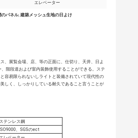
エレベーター
網のパネル
,
建築メッシュ生地の日よけ
ィス、展覧会場、店、等の正面に、仕切り、天井、日よ
ー、階段道および室内装飾使用することができる。ステ
こと容易限られないしライトと装備されていて現代性の
が美しく、しっかりしている耐久であること言うことが
ステンレス鋼
ISO9000、SGSのect
エレベーター