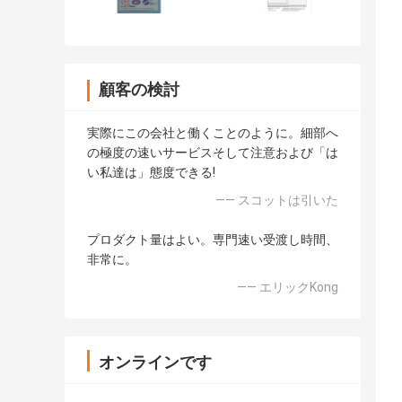
顧客の検討
実際にこの会社と働くことのように。細部へ
の極度の速いサービスそして注意および「は
い私達は」態度できる!
—— スコットは引いた
プロダクト量はよい。専門速い受渡し時間、
非常に。
—— エリックKong
オンラインです