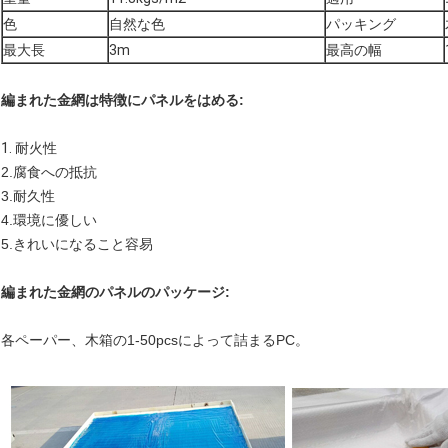
色
自然な色
パッキング
最大長
3m
最高の幅
編まれた金網は特徴にパネルをはめる:
1.
耐火性
2.腐食への抵抗
3.耐久性
4.環境に優しい
5.きれいになること容易
編まれた金網のパネルのパッケージ:
各ペーパー、木箱の1-50pcsによって詰まるPC。