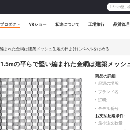
プロダクト
VRショー
私達について
工場旅行
品質管理
堅い編まれた金網は建築メッシュ生地の日よけにパネルをはめる
1.5mの平らで堅い編まれた金網は建築メッ
商品の詳細:
起源の場所:
ブランド名:
証明:
モデル番号:
お支払配送条件:
最小注文数量: