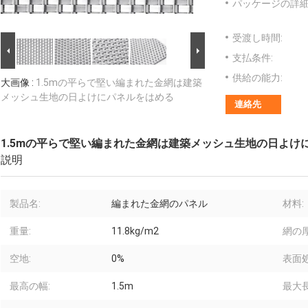
パッケージの詳細
受渡し時間:
支払条件:
供給の能力:
大画像 :
1.5mの平らで堅い編まれた金網は建築
メッシュ生地の日よけにパネルをはめる
連絡先
1.5mの平らで堅い編まれた金網は建築メッシュ生地の日よけ
説明
製品名:
編まれた金網のパネル
材料:
重量:
11.8kg/m2
網の厚
空地:
0%
表面処
最高の幅:
1.5m
最大長