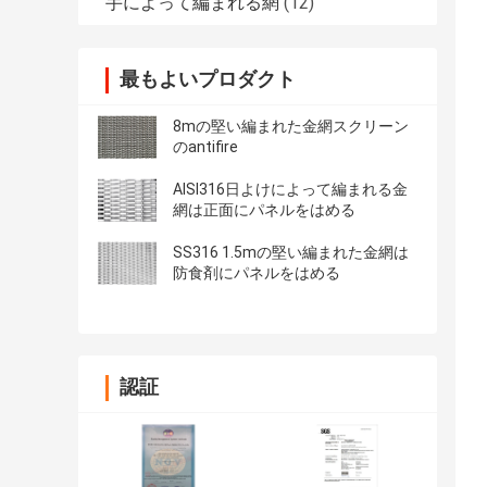
手によって編まれる網
(12)
最もよいプロダクト
8mの堅い編まれた金網スクリーン
のantifire
AISI316日よけによって編まれる金
網は正面にパネルをはめる
SS316 1.5mの堅い編まれた金網は
防食剤にパネルをはめる
認証