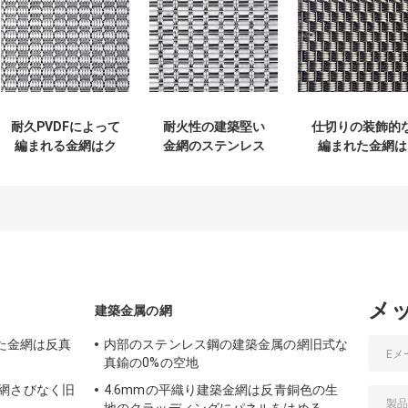
耐久PVDFによって
耐火性の建築堅い
仕切りの装飾的
編まれる金網はク
金網のステンレス
編まれた金網は
ラッディングのエ
鋼の壁のディバイ
AISI 316Lの自然
ンクロージャに風
ダー0.65%のひび
色にパネルをは
化させる
る
Resisitantをパネ
ルをはめる
メ
建築金属の網
れた金網は反真
内部のステンレス鋼の建築金属の網旧式な
真鍮の0%の空地
網さびなく旧
4.6mmの平織り建築金網は反青銅色の生