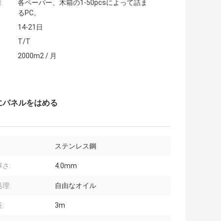
:
各ペーパー、木箱の1-50pcsによって詰ま
るPC。
14-21日
T/T
2000m2 / 月
にパネルをはめる
ステンレス鋼
さ:
4.0mm
理:
自由なオイル
:
3m