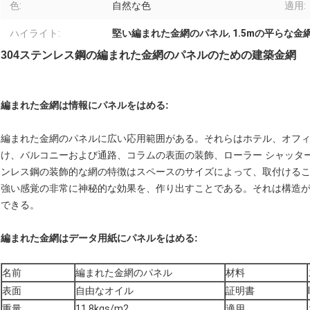
色:
自然な色
適用:
ハイライト:
堅い編まれた金網のパネル
,
1.5mの平らな金
304ステンレス鋼の編まれた金網のパネルのための建築金網
編まれた金網は情報にパネルをはめる:
編まれた金網のパネルに広い応用範囲がある。それらはホテル、オフ
け、バルコニーおよび通路、コラムの表面の装飾、ローラー シャッタ
ンレス鋼の装飾的な網の特徴はスペースのサイズによって、取付ける
強い感覚の非常に神秘的な効果を、作り出すことである。それは構造
できる。
編まれた金網はデータ用紙にパネルをはめる:
名前
編まれた金網のパネル
材料
表面
自由なオイル
証明書
重量
11.8kgs/m2
適用