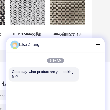
な
OEM 1.5mmの装飾
4mの自由なオイル
的な金属の網目ス
によって編まれる
Elsa Zhang
な
クリーン15ftの鋼
金網は耐火性のエ
め
線の生地の正面の
レベーターのドア
建築
のクラッディング
にパネルをはめる
9:30 AM
Good day, what product are you looking 
for?
ッセージ