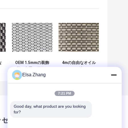
な
OEM 1.5mmの装飾
4mの自由なオイル
的な金属の網目ス
によって編まれる
Elsa Zhang
な
クリーン15ftの鋼
金網は耐火性のエ
め
線の生地の正面の
レベーターのドア
建築
のクラッディング
にパネルをはめる
7:21 PM
Good day, what product are you looking 
for?
ッセージ