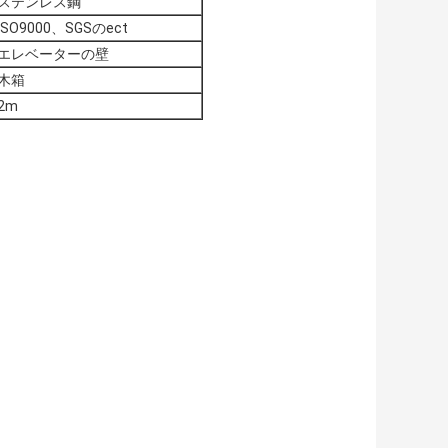
ステンレス鋼
ISO9000、SGSのect
エレベーターの壁
木箱
2m