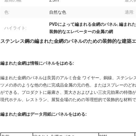
最高の幅:
2.5m
最大長
色:
自然な色
適用:
PVDによって編まれる金網のパネル
,
編まれた
ハイライト:
装飾的なエレベーターの金属の網
ステンレス鋼の編まれた金網のパネルのための装飾的な建築
編まれた金網は情報にパネルをはめる:
編まれた金網のパネルは良質のアルミ合金 ワイヤー、銅線、ステンレ
ツメの赤のような他の色に完成品金属の元の色、またはスプレーのど
ができる。プロダクトに厳粛さ、寛大さおよびよい三次元効果の特徴
現代ホテル、レストラン、展覧会場のための等理想的で装飾的な材料
編まれた金網はデータ用紙にパネルをはめる: