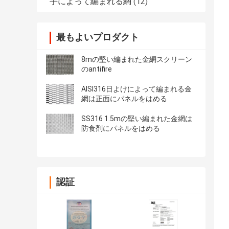
手によって編まれる網
(12)
最もよいプロダクト
8mの堅い編まれた金網スクリーン
のantifire
AISI316日よけによって編まれる金
網は正面にパネルをはめる
SS316 1.5mの堅い編まれた金網は
防食剤にパネルをはめる
認証