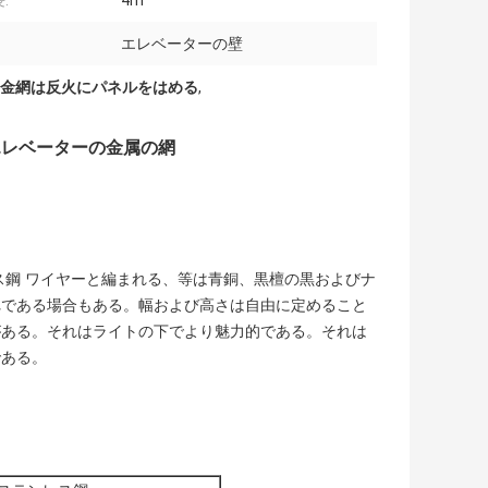
:
4m
エレベーターの壁
金網は反火にパネルをはめる
,
エレベーターの金属の網
ス鋼 ワイヤーと編まれる、等は青銅、黒檀の黒およびナ
れである場合もある。幅および高さは自由に定めること
がある。それはライトの下でより魅力的である。それは
である。