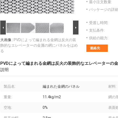
最小注文数量:
パッケージの詳細
受渡し時間:
支払条件:
供給の能力:
大画像 :
PVDによって編まれる金網は反火の装
飾的なエレベーターの金属の網にパネルをはめ
連絡先
る
PVDによって編まれる金網は反火の装飾的なエレベーターの
説明
製品名:
編まれた金網のパネル
材料:
重量:
11.4kg/m2
網の厚
空地:
0%
表面処