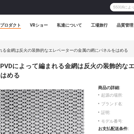
プロダクト
VRショー
私達について
工場旅行
品質管理
まれる金網は反火の装飾的なエレベーターの金属の網にパネルをはめる
PVDによって編まれる金網は反火の装飾的な
はめる
商品の詳細:
起源の場所:
ブランド名:
証明:
モデル番号:
お支払配送条件: