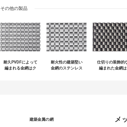
その他の製品
耐久PVDFによって
耐火性の建築堅い
仕切りの装飾的
編まれる金網はク
金網のステンレス
編まれた金網は
ラッディングのエ
鋼の壁のディバイ
AISI 316Lの自然
ンクロージャに風
ダー0.65%のひび
色にパネルをは
化させる
る
Resisitantをパネ
ルをはめる
メ
建築金属の網