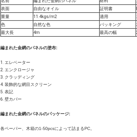
名前
編まれた金網のパネル
材料
表面
自由なオイル
証明書
重量
11.4kgs/m2
適用
色
自然な色
パッキング
最大長
4m
最高の幅
編まれた金網のパネルの塗布:
1.
エレベーター
2.
エンクロージャ
3.
クラッディング
4.
装飾的な網目スクリーン
5.
表記
6. 壁カバー
編まれた金網のパネルのパッケージ:
各ペーパー、木箱の1-50pcsによって詰まるPC。