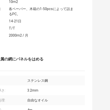
10m2
:
各ペーパー、木箱の1-50pcsによって詰ま
るPC。
14-21日
T/T
2000m2 / 月
金属の網にパネルをはめる
ステンレス鋼
さ:
3.2mm
理:
自由なオイル