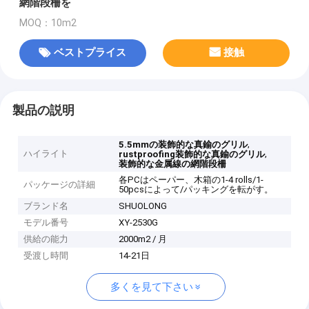
網階段柵を
MOQ：10m2
ベストプライス
接触
製品の説明
,
5.5mmの装飾的な真鍮のグリル
ハイライト
,
rustproofing装飾的な真鍮のグリル
装飾的な金属線の網階段柵
各PCはペーパー、木箱の1-4 rolls/1-
パッケージの詳細
50pcsによって/パッキングを転がす。
ブランド名
SHUOLONG
モデル番号
XY-2530G
供給の能力
2000m2 / 月
受渡し時間
14-21日
多くを見て下さい