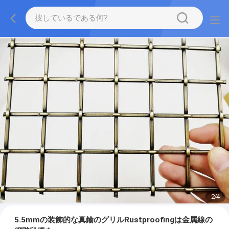
2
/
4
5.5mmの装飾的な真鍮のグリルRustproofingは金属線の