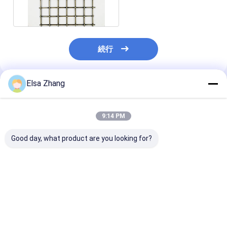
金属線の網階段柵を
続行
Elsa Zhang
推薦されたプロダクト
9:14 PM
Good day, what product are you looking for?
インテリアデザインの
5mm ウォープピッチ
8.75kg/m2 
アップグレード 装飾用
装飾用ワイヤーメッシ
鋼の49%開口面
ワイヤ網格子 織り直径
ュグリル 完璧なスタイ
飾用ワイヤレス
1mm-5mmの完璧な選
ルと機能 キャビネット
択
ドア
ベストプライス
ベストプライス
ベストプラ