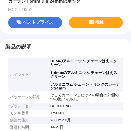
カーテン1.6mm Dia 24mmのホック
MOQ：10m2
ベストプライス
接触
製品の説明
OEMのアルミニウム チェーンはえスク
リーン
,
1.6mmのアルミニウム チェーンはえス
ハイライト
クリーン
,
アルミニウム チェーン・リンクのカーテ
ン24mm
そしてカートンまたは木の場合の外側の
パッケージの詳細
中の泡フィルム。
ブランド名
SHUOLONG
モデル番号
XY-C-01
供給の能力
2000m2 / 月
受渡し時間
14-21日