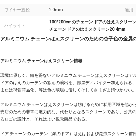
ワイヤー直径:
2.0mm
適用:
100*200cmのチェーン ドアのはえスクリー
ハイライト:
チェーン ドアのはえスクリーン20.4mm
アルミニウム チェーンはえスクリーンのための杏子色の金属
アルミニウム チェーンはえスクリーン情報:
環境に優しく、錆を得ないアルミニウム チェーンはえスクリーンはア
ドアのはえのカーテンの窓辺の演出を、部屋ディバイダー加えられる
または視覚商品化、等は色の環境に優しくそしてさまざま錆つかない
アルミニウム チェーンはえスクリーンは妨げるために私用区域を他か
売店のための非常に魅力的な、代わりとなるスクリーンであり、公共
るロゴの設計と、それはよい視覚商品である。
ドア チェーンのカーテン（鎖のドア）はえはおよび昆虫スクリーン前