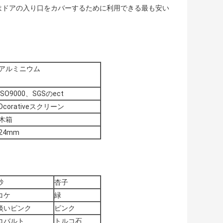
はドアの入り口をカバーするために利用できる最も安い
アルミニウム
ISO9000、SGSのect
Dcorativeスクリーン
木箱
24mm
砂
杏子
コケ
緑
淡いピンク
ピンク
コバルト
トルコ石