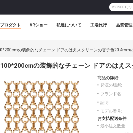
プロダクト
VRショー
私達について
工場旅行
品質管理
00*200cmの装飾的なチェーン ドアのはえスクリーンの杏子色20.4mm
100*200cmの装飾的なチェーン ドアのはえ
商品の詳細:
起源の場所:
ブランド名:
証明:
モデル番号:
お支払配送条件:
最小注文数量: