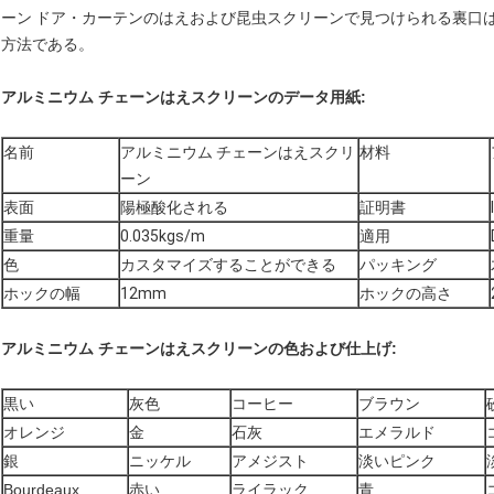
ーン ドア・カーテンのはえおよび昆虫スクリーンで見つけられる裏口
方法である。
アルミニウム チェーンはえスクリーンのデータ用紙:
名前
アルミニウム チェーンはえスクリ
材料
ーン
表面
陽極酸化される
証明書
重量
0.035kgs/m
適用
色
カスタマイズすることができる
パッキング
ホックの幅
12mm
ホックの高さ
アルミニウム チェーンはえスクリーンの色および仕上げ:
黒い
灰色
コーヒー
ブラウン
オレンジ
金
石灰
エメラルド
銀
ニッケル
アメジスト
淡いピンク
Bourdeaux
赤い
ライラック
青