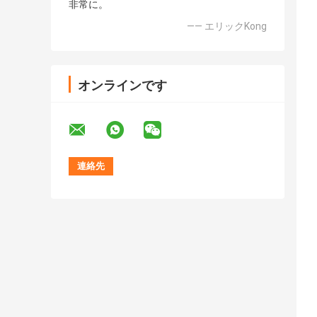
非常に。
—— エリックKong
オンラインです