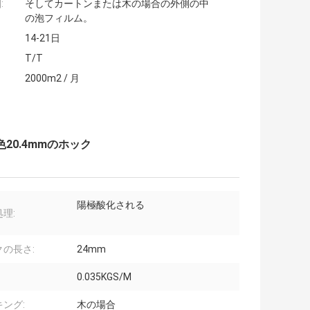
:
そしてカートンまたは木の場合の外側の中
の泡フィルム。
14-21日
T/T
2000m2 / 月
20.4mmのホック
陽極酸化される
理:
クの長さ:
24mm
0.035KGS/M
ング:
木の場合