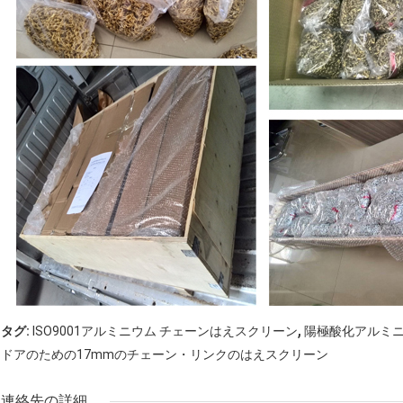
,
タグ:
ISO9001アルミニウム チェーンはえスクリーン
陽極酸化アルミ
ドアのための17mmのチェーン・リンクのはえスクリーン
連絡先の詳細