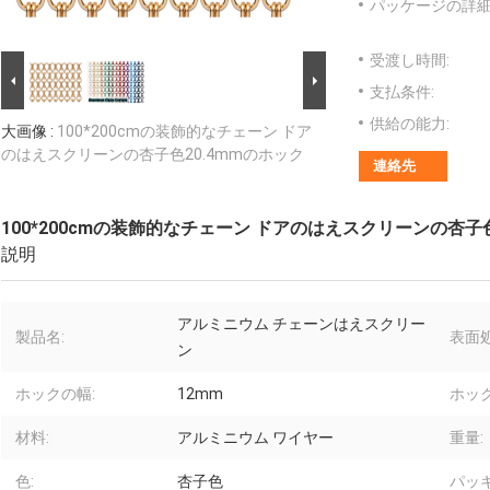
パッケージの詳細
受渡し時間:
支払条件:
供給の能力:
大画像 :
100*200cmの装飾的なチェーン ドア
のはえスクリーンの杏子色20.4mmのホック
連絡先
100*200cmの装飾的なチェーン ドアのはえスクリーンの杏子色
説明
アルミニウム チェーンはえスクリー
製品名:
表面処
ン
ホックの幅:
12mm
ホッ
材料:
アルミニウム ワイヤー
重量:
色:
杏子色
パッキ