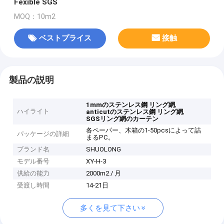
Fexible SGS
MOQ：10m2
ベストプライス
接触
製品の説明
,
1mmのステンレス鋼 リング網
ハイライト
,
anticutのステンレス鋼 リング網
SGSリング網のカーテン
各ペーパー、木箱の1-50pcsによって詰
パッケージの詳細
まるPC。
ブランド名
SHUOLONG
モデル番号
XY-H-3
供給の能力
2000m2 / 月
受渡し時間
14-21日
多くを見て下さい