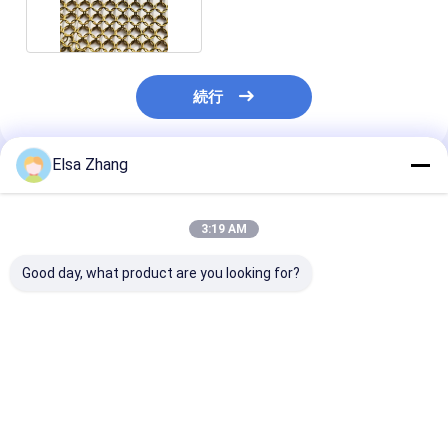
Fexible SGS
続行
Elsa Zhang
推薦されたプロダクト
3:19 AM
Good day, what product are you looking for?
Customized Brass
展覧会場のために平織
隔壁のための
Ring Mesh Curtain
りSS316 HDG PVDの
SHUOLONG P
with 60% Open Area
金属のステンレス鋼 リ
属リング網のカ
for Architectural
ング網の
ISO9000
Decoration
ベストプライス
ベストプライス
ベストプラ