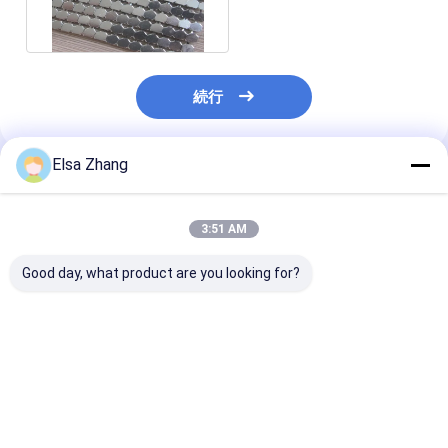
属のスパンコールの生地
続行
Elsa Zhang
推薦されたプロダクト
3:51 AM
Good day, what product are you looking for?
内部の外部の金属のス
SHUOLONGの装飾の
3mmの防水金
パンコールの生地防火
鋼鉄金属のスパンコー
の生地のスパン
効力のあるODMの軟ら
ルの生地のホテルは薄
の建物の仕切り
かな金属のメッシュ生
片の生地に金属をかぶ
地
せる
ベストプライス
ベストプライス
ベストプラ