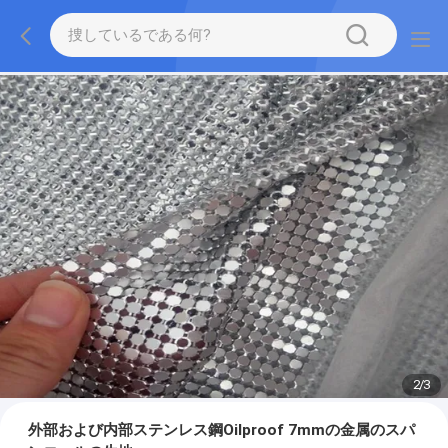
2
/
3
外部および内部ステンレス鋼Oilproof 7mmの金属のスパ