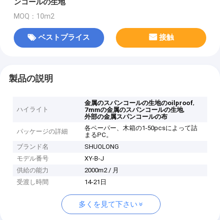
ンコールの生地
MOQ：10m2
ベストプライス
接触
製品の説明
,
金属のスパンコールの生地のoilproof
ハイライト
,
7mmの金属のスパンコールの生地
外部の金属スパンコールの布
各ペーパー、木箱の1-50pcsによって詰
パッケージの詳細
まるPC。
ブランド名
SHUOLONG
モデル番号
XY-B-J
供給の能力
2000m2 / 月
受渡し時間
14-21日
多くを見て下さい