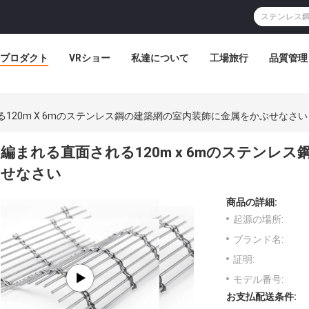
プロダクト
VRショー
私達について
工場旅行
品質管理
120m X 6mのステンレス鋼の建築網の室内装飾に金属をかぶせなさい
編まれる直面される120m x 6mのステンレ
せなさい
商品の詳細:
起源の場所:
ブランド名:
証明:
モデル番号:
お支払配送条件: