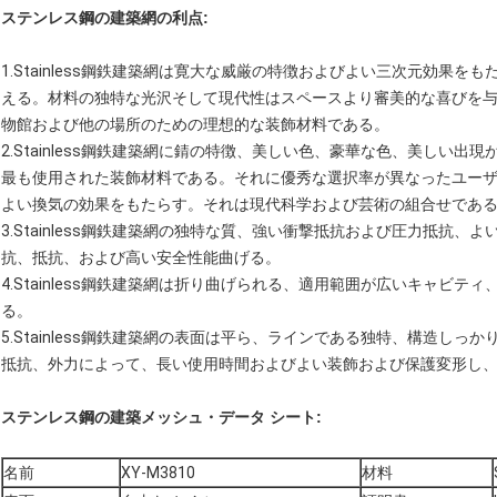
ステンレス鋼の建築網の利点:
1.Stainless鋼鉄建築網は寛大な威厳の特徴およびよい三次元効果
える。材料の独特な光沢そして現代性はスペースより審美的な喜びを
物館および他の場所のための理想的な装飾材料である。
2.Stainless鋼鉄建築網に錆の特徴、美しい色、豪華な色、美しい
最も使用された装飾材料である。それに優秀な選択率が異なったユー
よい換気の効果をもたらす。それは現代科学および芸術の組合せであ
3.Stainless鋼鉄建築網の独特な質、強い衝撃抵抗および圧力抵抗
抗、抵抗、および高い安全性能曲げる。
4.Stainless鋼鉄建築網は折り曲げられる、適用範囲が広いキャビ
る。
5.Stainless鋼鉄建築網の表面は平ら、ラインである独特、構造し
抵抗、外力によって、長い使用時間およびよい装飾および保護変形し
ステンレス鋼の建築メッシュ・データ シート:
名前
XY-M3810
材料