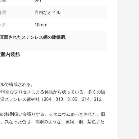
幅:
6m
理:
自由なオイル
チ:
10mm
直面されたステンレス鋼の建築網
,
の室内装飾
ブルで構成される。
む特別なプロセスによる伸張から成っている。多くの編
ンレス鋼材料（304、310、310S、314、316、
く、他の特別扱い金張りする、チタニウムめっきされた、旧
き、異なった色は、青銅のような、黄銅、銅、紫色また