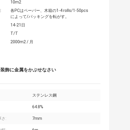
10m2
:
各PCはペーパー、木箱の1-4 rolls/1-50pcs
によって/パッキングを転がす。
14-21日
T/T
2000m2 / 月
室内装飾に金属をかぶせなさい
ステンレス鋼
64.8%
さ:
7mm