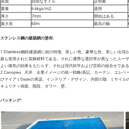
表面
自由なオイル
証明書
重量
6.6kgs/m2
適用
厚さ
7mm
開始はある
最大長
60m
最高の幅
ステンレス鋼の建築網の塗布:
1.Stainless鋼鉄建築網に錆の特徴、美しい色、豪華な色、美しい
最も使用された装飾材料である。それに優秀な選択率が異なったユー
よい換気の効果をもたらす。それは現代科学および芸術の組合せであ
2.Canopies
天井、企業イメージの統一戦略/表記、カーテン、エレベータ
、
びマイアミDadeの承認、インテリア・デザイン、内部の陰
ミサイル
、
キュリティ画面、階段、タワー、壁。
パッキング: