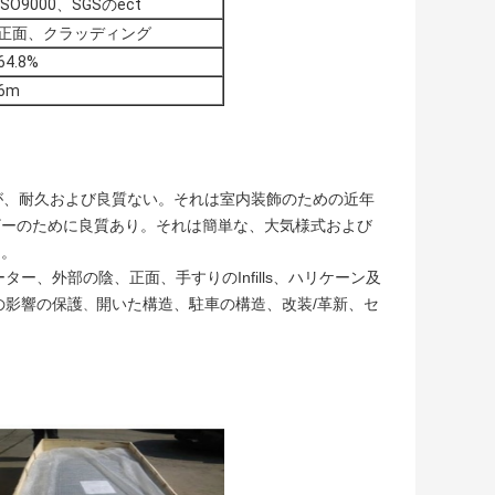
ISO9000、SGSのect
正面、クラッディング
64.8%
6m
出現が、耐久および良質ない。それは室内装飾のための近年
ザーのために良質あり。それは簡単な、大気様式および
る。
ー、外部の陰、正面、手すりのInfills、ハリケーン及
の影響の保護
開いた構造、駐車の構造、改装/革新、セ
、