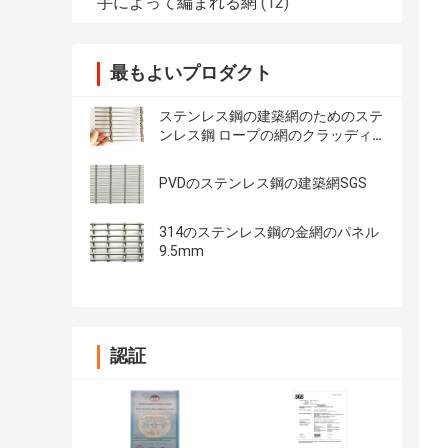
手によって編まれる網
(12)
最もよいプロダクト
ステンレス鋼の建築網のためのステ
ンレス鋼 ロープの網のクラッディ
ング
PVDのステンレス鋼の建築網SGS
314のステンレス鋼の金網のパネル
9.5mm
認証