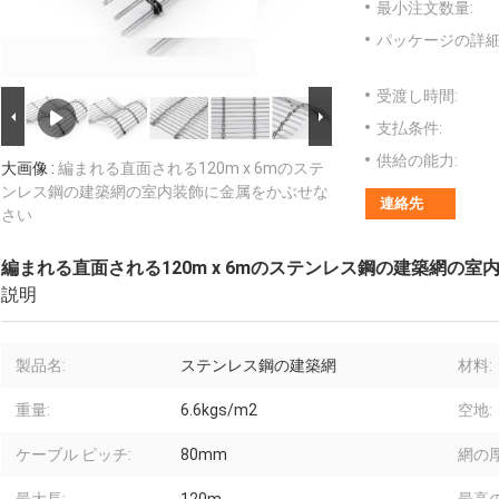
最小注文数量:
パッケージの詳細
受渡し時間:
支払条件:
供給の能力:
大画像 :
編まれる直面される120m x 6mのステ
ンレス鋼の建築網の室内装飾に金属をかぶせな
連絡先
さい
編まれる直面される120m x 6mのステンレス鋼の建築網の
説明
製品名:
ステンレス鋼の建築網
材料:
重量:
6.6kgs/m2
空地:
ケーブル ピッチ:
80mm
網の厚