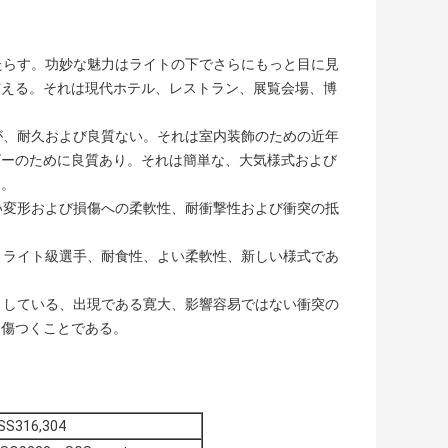
をもたらす。功妙な魅力はライトの下でさらにもっと目に見
与える。それは現代ホテル、レストラン、展覧会場、博
出現が、耐久および良質ない。それは室内装飾のための近年
ザーのために良質あり。それは簡単な、大気様式および
る。
、よい変形および損傷への柔軟性、耐衝撃性および衝突の抵
ティ、ライト級選手、耐食性、よい柔軟性、新しい様式であ
っかりしている、出現である寛大、影響容易ではない衝突の
、傷つくことである。
SS316,304