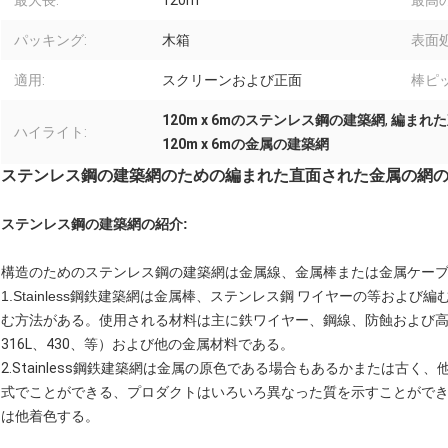
最大長:
120m
最高の
パッキング:
木箱
表面処
適用:
スクリーンおよび正面
棒ピッ
120m x 6mのステンレス鋼の建築網
,
編まれた
ハイライト:
120m x 6mの金属の建築網
ステンレス鋼の建築網のための編まれた直面された金属の網
ステンレス鋼の建築網の紹介:
構造のためのステンレス鋼の建築網は金属線、金属棒または金属ケー
1.Stainless鋼鉄建築網は
金属棒、ステンレス鋼 ワイヤーの等および編
む方法がある。使用される材料は主に鉄ワイヤー、鋼線、防蝕および高温ステ
316L、430、等）および他の金属材料である。
2.Stainless鋼鉄建築網は金属の原色である場合もあるかまたは古
式でことができる、プロダクトはいろいろ異なった質を示すことがで
は他着色する。