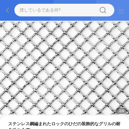
2
/
4
ステンレス鋼編まれたロックのひだの装飾的なグリルの耐