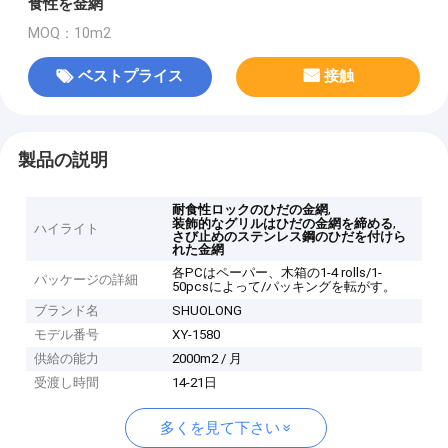
食性を金網
MOQ：10m2
ベストプライス
接触
製品の説明
,
耐食性ロックのひだの金網
,
装飾的なグリルはひだの金網を締める
ハイライト
さび止めのステンレス鋼のひだを付けら
れた金網
各PCはペーパー、木箱の1-4 rolls/1-
パッケージの詳細
50pcsによって/パッキングを転がす。
ブランド名
SHUOLONG
モデル番号
XY-1580
供給の能力
2000m2 / 月
受渡し時間
14-21日
多くを見て下さい