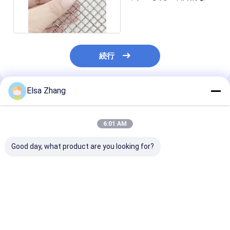
リルの耐食性を金網
続行
Elsa Zhang
推薦されたプロダクト
6:01 AM
Good day, what product are you looking for?
3×6m SGSロックのひ
3.3mmの304ステンレ
316のステンレ
だの金網の正方形のス
ス鋼のひだを付けられ
ひだを付けられ
テンレス鋼の編まれた
た金網の編まれた建築
的な金網のグリ
金属の網
網の正面
アルカリ