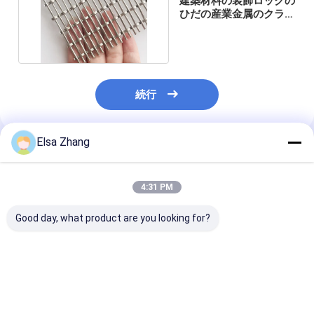
建築材料の装飾ロックの
ひだの産業金属のクラッ
ディングを金網
続行
Elsa Zhang
推薦されたプロダクト
4:31 PM
Good day, what product are you looking for?
3×6m SGSロックのひ
3.3mmの304ステンレ
316のステンレ
だの金網の正方形のス
ス鋼のひだを付けられ
ひだを付けられ