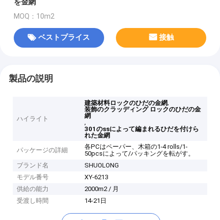
を金網
MOQ：10m2
ベストプライス
接触
製品の説明
,
建築材料ロックのひだの金網
装飾のクラッディング ロックのひだの金
網
ハイライト
,
301のssによって編まれるひだを付けら
れた金網
各PCはペーパー、木箱の1-4 rolls/1-
パッケージの詳細
50pcsによって/パッキングを転がす。
ブランド名
SHUOLONG
モデル番号
XY-6213
供給の能力
2000m2 / 月
受渡し時間
14-21日