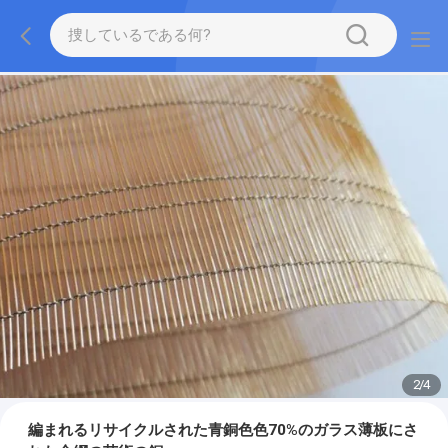
2
/
4
編まれるリサイクルされた青銅色色70%のガラス薄板にさ