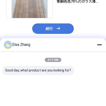
青銅色色70%のガラス薄板
にされた金網の芸術の銅
続行
Elsa Zhang
推薦されたプロダクト
3:11 AM
Good day, what product are you looking for?
ステンレス・スティー
高張力強度 装飾用ワイ
透明なステンレ
ル・メッシュ ラミネー
ヤーメッシュ ラミネー
ワイヤーメッシ
トガラス モダンスペー
トガラス 耐火性 A1
ネートガラス 