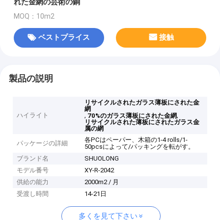
れた金網の芸術の銅
MOQ：10m2
ベストプライス
接触
製品の説明
リサイクルされたガラス薄板にされた金
網
ハイライト
,
,
70%のガラス薄板にされた金網
リサイクルされた薄板にされたガラス金
属の網
各PCはペーパー、木箱の1-4 rolls/1-
パッケージの詳細
50pcsによって/パッキングを転がす。
ブランド名
SHUOLONG
モデル番号
XY-R-2042
供給の能力
2000m2 / 月
受渡し時間
14-21日
多くを見て下さい