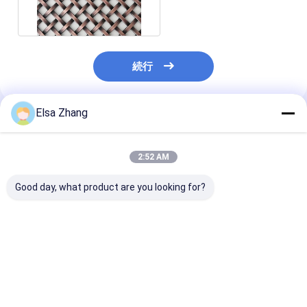
ロックのひだの金網
続行
Elsa Zhang
推薦されたプロダクト
2:52 AM
Good day, what product are you looking for?
3×6m SGSロックのひ
3.3mmの304ステンレ
316のステンレ
だの金網の正方形のス
ス鋼のひだを付けられ
ひだを付けられ
テンレス鋼の編まれた
た金網の編まれた建築
的な金網のグリ
金属の網
網の正面
アルカリ
ベストプライス
ベストプライス
ベストプラ