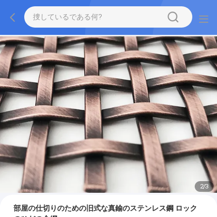
2
/
3
部屋の仕切りのための旧式な真鍮のステンレス鋼 ロック