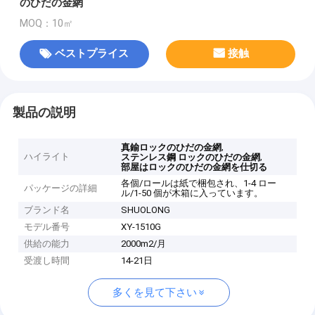
のひだの金網
MOQ：10㎡
ベストプライス
接触
製品の説明
,
真鍮ロックのひだの金網
ハイライト
,
ステンレス鋼 ロックのひだの金網
部屋はロックのひだの金網を仕切る
各個/ロールは紙で梱包され、1-4 ロー
パッケージの詳細
ル/1-50 個が木箱に入っています。
ブランド名
SHUOLONG
モデル番号
XY-1510G
供給の能力
2000m2/月
受渡し時間
14-21日
多くを見て下さい