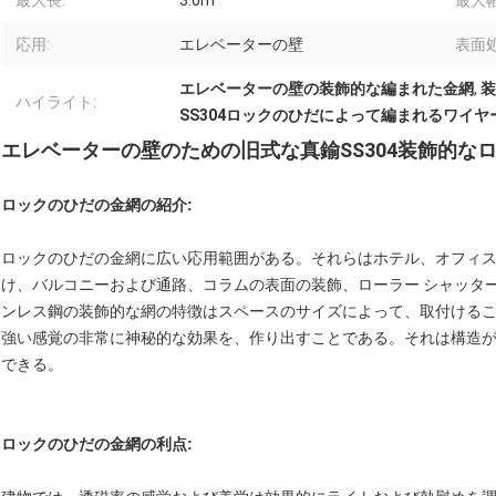
最大長:
3.0m
最大幅
応用:
エレベーターの壁
表面処
エレベーターの壁の装飾的な編まれた金網
,
装
ハイライト:
SS304ロックのひだによって編まれるワイヤ
エレベーターの壁のための旧式な真鍮SS304装飾的な
ロックのひだの金網の
紹介:
ロックのひだの金網に
広い応用範囲がある。それらはホテル、オフィ
け、バルコニーおよび通路、コラムの表面の装飾、ローラー シャッタ
ンレス鋼の装飾的な網の特徴はスペースのサイズによって、取付ける
強い感覚の非常に神秘的な効果を、作り出すことである。それは構造
できる。
ロックのひだの金網の
利点: