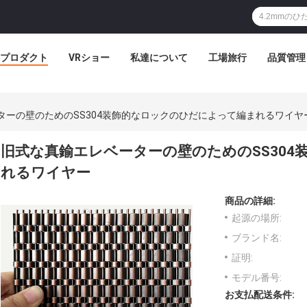
プロダクト
VRショー
私達について
工場旅行
品質管理
ターの壁のためのSS304装飾的なロックのひだによって編まれるワイヤ
旧式な真鍮エレベーターの壁のためのSS30
れるワイヤー
商品の詳細:
起源の場所:
ブランド名:
証明:
モデル番号:
お支払配送条件: