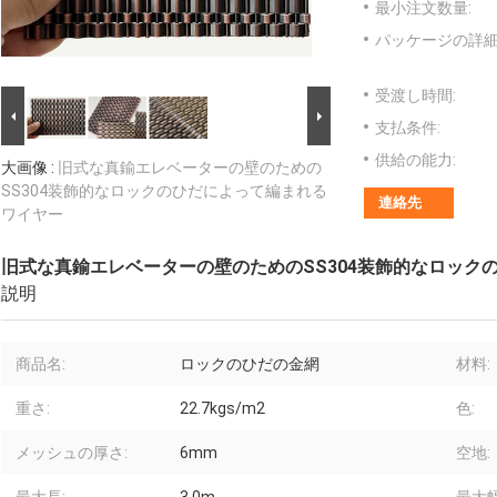
最小注文数量:
パッケージの詳細
受渡し時間:
支払条件:
供給の能力:
大画像 :
旧式な真鍮エレベーターの壁のための
SS304装飾的なロックのひだによって編まれる
連絡先
ワイヤー
旧式な真鍮エレベーターの壁のためのSS304装飾的なロック
説明
商品名:
ロックのひだの金網
材料:
重さ:
22.7kgs/m2
色:
メッシュの厚さ:
6mm
空地: