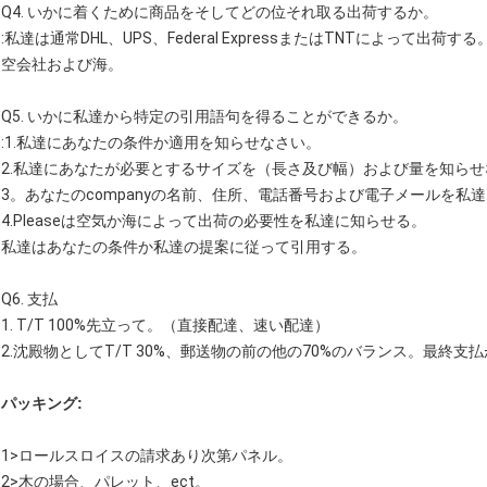
Q4. いかに着くために商品をそしてどの位それ取る出荷するか。
:私達は通常DHL、UPS、Federal ExpressまたはTNTによって
空会社および海。
Q5. いかに私達から特定の引用語句を得ることができるか。
:1.私達にあなたの条件か適用を知らせなさい。
2.私達にあなたが必要とするサイズを（長さ及び幅）および量を知ら
3。あなたのcompanyの名前、住所、電話番号および電子メールを私
4.Pleaseは空気か海によって出荷の必要性を私達に知らせる。
私達はあなたの条件か私達の提案に従って引用する。
Q6. 支払
1. T/T 100%先立って。（直接配達、速い配達）
2.沈殿物としてT/T 30%、郵送物の前の他の70%のバランス。最終
パッキング:
1>ロールスロイスの請求あり次第パネル。
2>木の場合、パレット、ect。