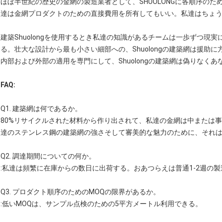
ほぼ半世紀の歴史の金網の製造業者として、SHUOLONGに各順序の
達は金網プロダクトのための直接費用を所有してもいい。私達はちょ
建築Shuolongを使用するとき私達の知識があるチームは一歩ずつ現
る。壮大な設計から最も小さい細部への、Shuolongの建築網は援助
内部および外部の適用を専門にして、Shuolongの建築網は偽りなく
FAQ:
Q1. 建築網は何であるか。
80%リサイクルされた材料から作り出されて、私達の金網は中または
達のステンレス鋼の建築網の強さそして審美的な魅力のために、それ
Q2. 調達期間についての何か。
:私達は頻繁に在庫からの数日に出荷する。おあつらえは普通1-2週の
Q3. プロダクト順序のためのMOQの限界があるか。
:低いMOQは、サンプル点検のための5平方メートル利用できる。