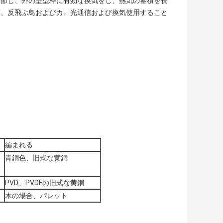
調節し、外の壁型枠に有効な換気をし、熱気の蓄積を長
護、反飛ぶ鳥およびカ、光通信および換気使用すること
編まれる
青銅色、旧式な黄銅
PVD、PVDFの旧式な黄銅
木の場合、パレット