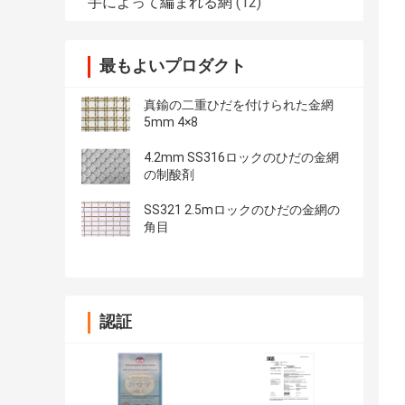
手によって編まれる網
(12)
最もよいプロダクト
真鍮の二重ひだを付けられた金網
5mm 4×8
4.2mm SS316ロックのひだの金網
の制酸剤
SS321 2.5mロックのひだの金網の
角目
認証