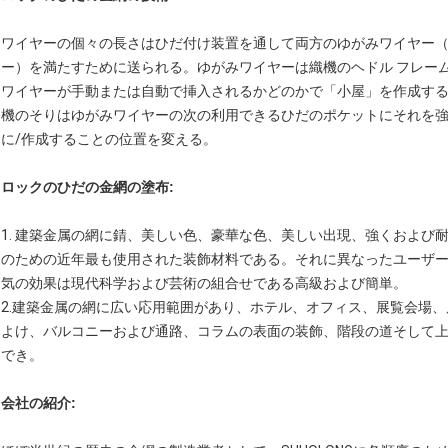
ワイヤーの個々の長さはひだ付け装置を通して両方のゆがみワイヤー（
ー）を満たすために送られる。ゆがみワイヤーは織機のヘドル フレー
ワイヤーが手動または自動で挿入されるかどのかで「小屋」を作成する
機のそりはゆがみワイヤーの次の利用できるひだのポケットにそれを強
に/作成することの位置を変える。
ロックのひだの金網の
塗布:
1.
建築金属の網に
錆、美しい色、豪華な色、美しい出現、強くおよび
のための近年最も使用された装飾材料である。それに異なったユーザ
気の効果は現代科学および芸術の組合せである高級および簡単。
2.
建築金属の網に
広い応用範囲があり、ホテル、オフィス、展覧会場、
よけ、バルコニーおよび通路、コラムの表面の装飾、階段の道そして
でき。
会社の紹介: