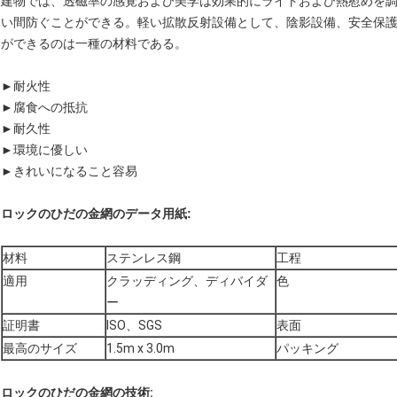
建物では、透磁率の感覚および美学は効果的にライトおよび熱慰めを
い間防ぐことができる。軽い拡散反射設備として、陰影設備、安全保
ができるのは一種の材料である。
►耐火性
►腐食への抵抗
►耐久性
►環境に優しい
►きれいになること容易
ロックのひだの金網の
データ用紙:
材料
ステンレス鋼
工程
適用
クラッディング、ディバイダ
色
ー
証明書
ISO、SGS
表面
最高のサイズ
1.5m x 3.0m
パッキング
ロックのひだの金網の
技術
: