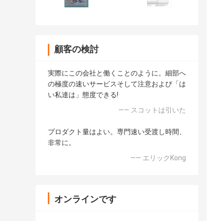
顧客の検討
実際にこの会社と働くことのように。細部へ
の極度の速いサービスそして注意および「は
い私達は」態度できる!
—— スコットは引いた
プロダクト量はよい。専門速い受渡し時間、
非常に。
—— エリックKong
オンラインです