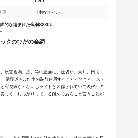
:
1.5m
理:
自由なオイル
飾的な編まれた金網SS304
,
ー
ロックのひだの金網
ス、展覧会場、店、等の正面に、仕切り、天井、日よ
ー、階段道および室内装飾使用することができる。ステ
こと容易限られないしライトと装備されていて現代性の
が美しく、しっかりしている耐久であること言うことが