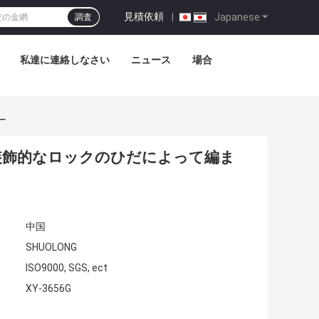
見積依頼
|
Japanese
調査
私達に連絡しなさい
ニュース
場合
ー
4装飾的なロックのひだによって編ま
中国
SHUOLONG
ISO9000, SGS, ect
XY-3656G