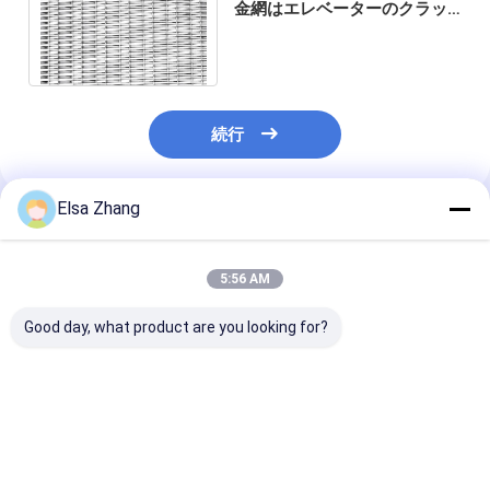
金網はエレベーターのクラッ
ディングのための4.8mmにパ
ネルをはめる
続行
Elsa Zhang
推薦されたプロダクト
5:56 AM
Good day, what product are you looking for?
ステンレス・スティー
アノジス 処理 を 受け
耐磨性のある長
ル 繊維用ワイヤ・メッ
た 灰色 織り 鋼板 は,建
テンレス鋼ワイ
シュ パネル 強化 エッ
築 工芸 を 改善 する
ッシュパネル市