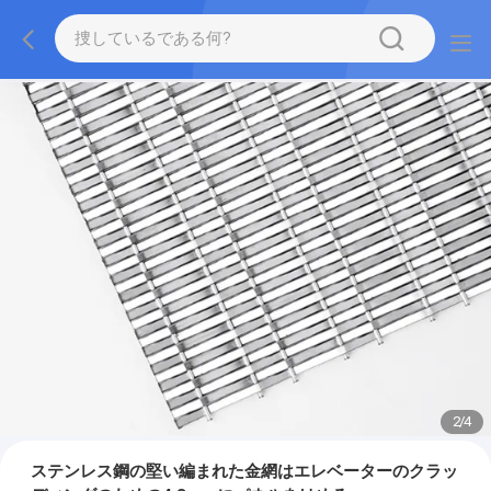
2
/
4
ステンレス鋼の堅い編まれた金網はエレベーターのクラッ