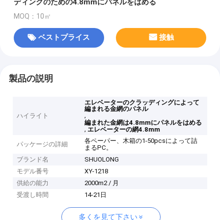
ディングのための4.8mmにパネルをはめる
MOQ：10㎡
ベストプライス
接触
製品の説明
エレベーターのクラッディングによって
編まれる金網のパネル
,
ハイライト
編まれた金網は4.8mmにパネルをはめる
,
エレベーターの網4.8mm
各ペーパー、木箱の1-50pcsによって詰
パッケージの詳細
まるPC。
ブランド名
SHUOLONG
モデル番号
XY-1218
供給の能力
2000m2 / 月
受渡し時間
14-21日
多くを見て下さい