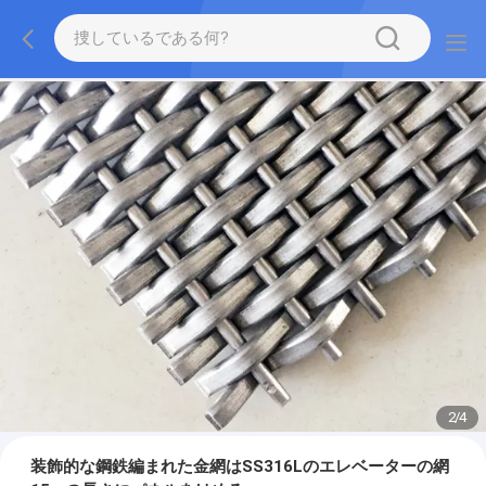
2
/
4
装飾的な鋼鉄編まれた金網はSS316Lのエレベーターの網