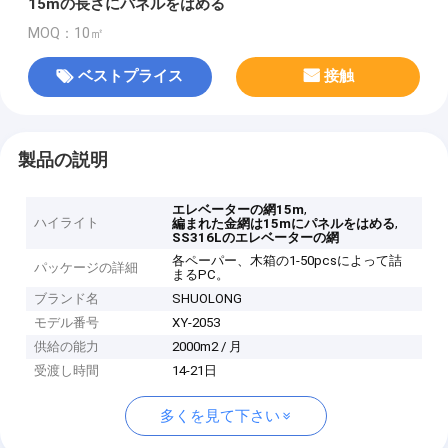
15mの長さにパネルをはめる
MOQ：10㎡
ベストプライス
接触
製品の説明
,
エレベーターの網15m
ハイライト
,
編まれた金網は15mにパネルをはめる
SS316Lのエレベーターの網
各ペーパー、木箱の1-50pcsによって詰
パッケージの詳細
まるPC。
ブランド名
SHUOLONG
モデル番号
XY-2053
供給の能力
2000m2 / 月
受渡し時間
14-21日
多くを見て下さい