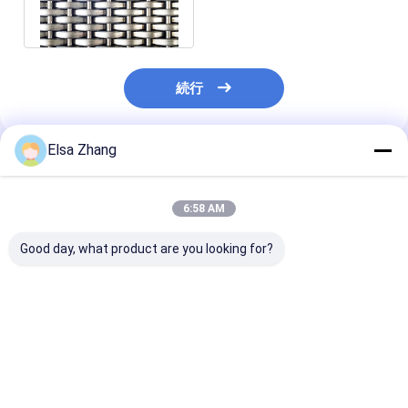
網15mの長さにパネルをは
める
続行
Elsa Zhang
推薦されたプロダクト
6:58 AM
Good day, what product are you looking for?
ステンレス・スティー
アノジス 処理 を 受け
耐磨性のある長
ル 繊維用ワイヤ・メッ
た 灰色 織り 鋼板 は,建
テンレス鋼ワイ
シュ パネル 強化 エッ
築 工芸 を 改善 する
ッシュパネル市
ジ トリートメント
ベストプライス
ベストプライス
ベストプラ