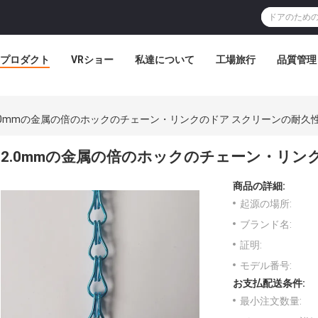
プロダクト
VRショー
私達について
工場旅行
品質管理
.0mmの金属の倍のホックのチェーン・リンクのドア スクリーンの耐久
2.0mmの金属の倍のホックのチェーン・リン
商品の詳細:
起源の場所:
ブランド名:
証明:
モデル番号:
お支払配送条件:
最小注文数量: