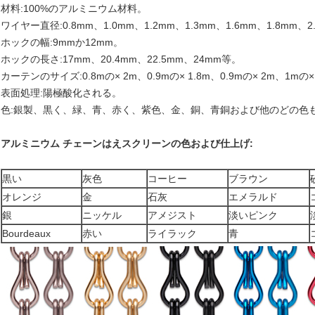
材料:100%のアルミニウム材料。
ワイヤー直径:0.8mm、1.0mm、1.2mm、1.3mm、1.6mm、1.8mm、
ホックの幅:9mmか12mm。
ホックの長さ:17mm、20.4mm、22.5mm、24mm等。
カーテンのサイズ:0.8mの× 2m、0.9mの× 1.8m、0.9mの× 2m、1mの×
表面処理:陽極酸化される。
色:銀製、黒く、緑、青、赤く、紫色、金、銅、青銅および他のどの色
アルミニウム チェーンはえスクリーンの色および仕上げ:
黒い
灰色
コーヒー
ブラウン
オレンジ
金
石灰
エメラルド
銀
ニッケル
アメジスト
淡いピンク
Bourdeaux
赤い
ライラック
青