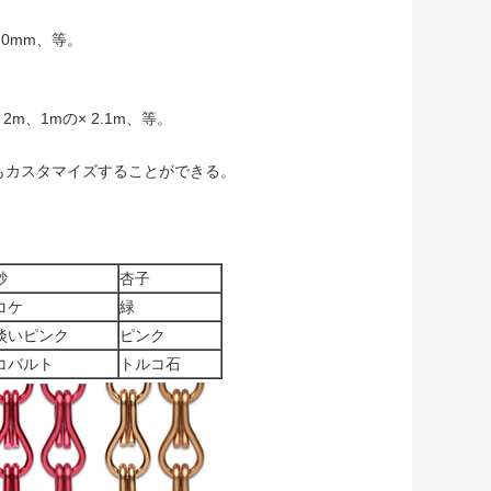
2.0mm、等。
 2m、1mの× 2.1m、等。
もカスタマイズすることができる。
砂
杏子
コケ
緑
淡いピンク
ピンク
コバルト
トルコ石