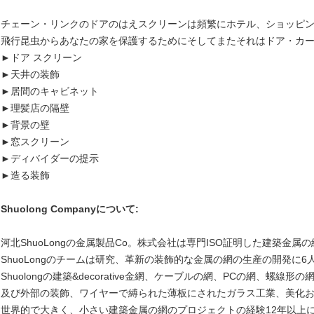
チェーン・リンクのドアのはえスクリーンは頻繁にホテル、ショッピン
飛行昆虫からあなたの家を保護するためにそしてまたそれはドア・カ
►ドア スクリーン
►天井の装飾
►居間のキャビネット
►理髪店の隔壁
►背景の壁
►窓スクリーン
►ディバイダーの提示
►造る装飾
Shuolong Companyについて:
河北ShuoLongの金属製品Co。株式会社は専門ISO証明した建築金属
ShuoLongのチームは研究、革新の装飾的な金属の網の生産の開発に
Shuolongの建築&decorative金網、ケーブルの網、PCの網、螺線
及び外部の装飾、ワイヤーで縛られた薄板にされたガラス工業、美化
世界的で大きく、小さい建築金属の網のプロジェクトの経験12年以上