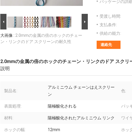
パッケージの詳細
受渡し時間:
支払条件:
供給の能力:
大画像 :
2.0mmの金属の倍のホックのチェー
ン・リンクのドア スクリーンの耐久性
連絡先
2.0mmの金属の倍のホックのチェーン・リンクのドア スクリ
説明
アルミニウム チェーンはえスクリー
製品名:
色:
ン
表面処理:
陽極酸化される
パッキ
材料:
陽極酸化されたアルミニウム リンク
ワイ
ホックの幅:
12mm
ホッ