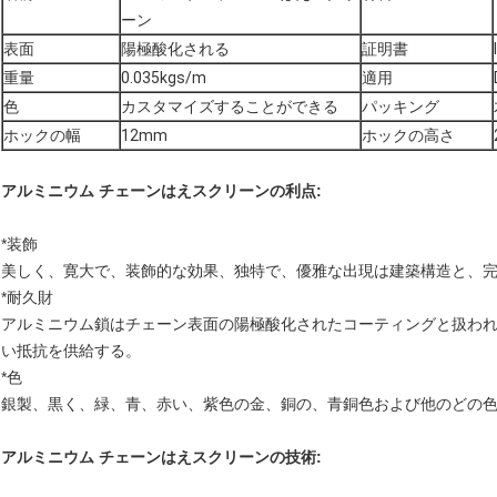
ーン
表面
陽極酸化される
証明書
重量
0.035kgs/m
適用
色
カスタマイズすることができる
パッキング
ホックの幅
12mm
ホックの高さ
アルミニウム チェーンはえスクリーンの
利点:
*装飾
美しく、寛大で、装飾的な効果、独特で、優雅な出現は建築構造と、
*耐久財
アルミニウム鎖はチェーン表面の陽極酸化されたコーティングと扱わ
い抵抗を供給する。
*色
銀製、黒く、緑、青、赤い、紫色の金、銅の、青銅色および他のどの
アルミニウム チェーンはえスクリーンの
技術: