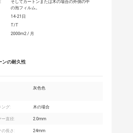
:
そしてカートンまたは木の場合の外側の中
の泡フィルム。
14-21日
T/T
2000m2 / 月
ーンの耐久性
灰色色
ング:
木の場合
ヤー直径:
2.0mm
クの長さ:
24mm