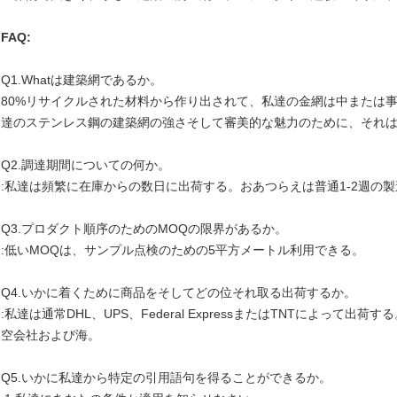
FAQ:
Q1.Whatは建築網であるか。
80%リサイクルされた材料から作り出されて、私達の金網は中または
達のステンレス鋼の建築網の強さそして審美的な魅力のために、それ
Q2.調達期間についての何か。
:私達は頻繁に在庫からの数日に出荷する。おあつらえは普通1-2週の
Q3.プロダクト順序のためのMOQの限界があるか。
:低いMOQは、サンプル点検のための5平方メートル利用できる。
Q4.いかに着くために商品をそしてどの位それ取る出荷するか。
:私達は通常DHL、UPS、Federal ExpressまたはTNTによって
空会社および海。
Q5.いかに私達から特定の引用語句を得ることができるか。