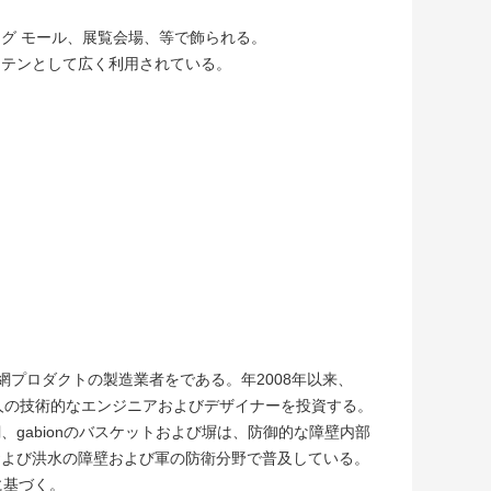
グ モール、展覧会場、等で飾られる。
ーテンとして広く利用されている。
の網プロダクトの製造業者をである。年2008年以来、
6人の技術的なエンジニアおよびデザイナーを投資する。
形の網、gabionのバスケットおよび塀は、防御的な障壁内部
および洪水の障壁および軍の防衛分野で普及している。
に基づく。