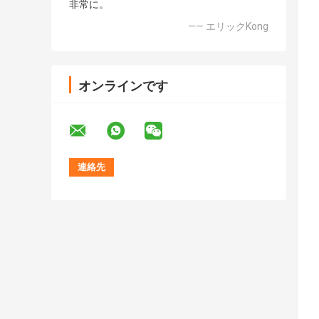
非常に。
—— エリックKong
オンラインです