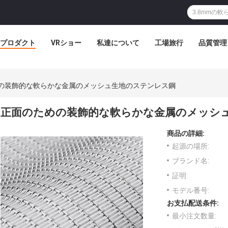
プロダクト
VRショー
私達について
工場旅行
品質管理
の装飾的な軟らかな金属のメッシュ生地のステンレス鋼
正面のための装飾的な軟らかな金属のメッシ
商品の詳細:
起源の場所:
ブランド名:
証明:
モデル番号:
お支払配送条件:
最小注文数量: