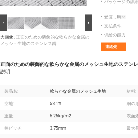
パッケージの詳細
受渡し時間:
支払条件:
供給の能力:
大画像 :
正面のための装飾的な軟らかな金属の
メッシュ生地のステンレス鋼
連絡先
正面のための装飾的な軟らかな金属のメッシュ生地のステン
説明
製品名:
軟らかな金属のメッシュ生地
材料:
空地:
53.1%
網の厚
重量:
5.26kg/m2
表面処
棒ピッチ:
3.75mm
最大長