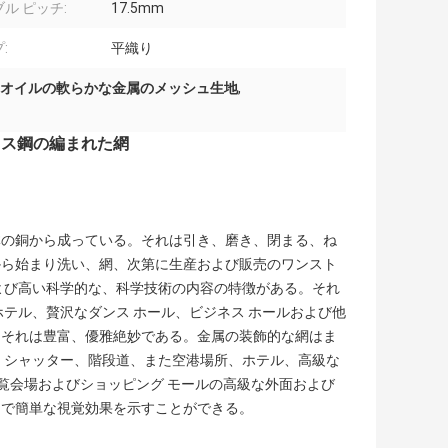
ル ピッチ:
17.5mm
:
平織り
オイルの軟らかな金属のメッシュ生地
,
レス鋼の編まれた網
体の銅から成っている。それは引き、磨き、閉まる、ね
から始まり洗い、網、次第に生産および販売のワンスト
よび高い科学的な、科学技術の内容の特徴がある。それ
テル、贅沢なダンス ホール、ビジネス ホールおよび他
、それは豊富、優雅絶妙である。金属の装飾的な網はま
 シャッター、階段道、また空港場所、ホテル、高級な
展覧会場およびショッピング モールの高級な外面および
明で簡単な視覚効果を示すことができる。