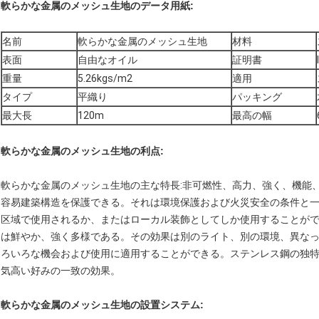
軟らかな金属のメッシュ生地のデータ用紙:
名前
軟らかな金属のメッシュ生地
材料
表面
自由なオイル
証明書
重量
5.26kgs/m2
適用
タイプ
平織り
パッキング
最大長
120m
最高の幅
軟らかな金属のメッシュ生地の利点:
軟らかな金属のメッシュ生地の主な特長:非可燃性、高力、強く、機能
容易建築構造を保護できる。それは環境保護および火災安全の条件と
区域で使用されるか、またはローカル装飾としてしか使用することが
は鮮やか、強く多様である。その効果は別のライト、別の環境、異なっ
ろいろな機会および使用に適用することができる。ステンレス鋼の独
気高い好みの一致の効果。
軟らかな金属のメッシュ生地の
設置システム: