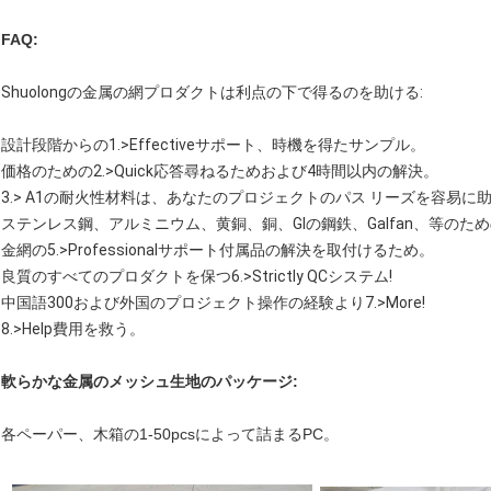
FAQ:
Shuolongの金属の網プロダクトは利点の下で得るのを助ける:
設計段階からの1.>Effectiveサポート、時機を得たサンプル。
価格のための2.>Quick応答尋ねるためおよび4時間以内の解決。
3.> A1の耐火性材料は、あなたのプロジェクトのパス リーズを容易に
ステンレス鋼、アルミニウム、黄銅、銅、GIの鋼鉄、Galfan、等のための4.>
金網の5.>Professionalサポート付属品の解決を取付けるため。
良質のすべてのプロダクトを保つ6.>Strictly QCシステム!
中国語300および外国のプロジェクト操作の経験より7.>More!
8.>Help費用を救う。
軟らかな金属のメッシュ生地のパッケージ:
各ペーパー、木箱の1-50pcsによって詰まるPC。