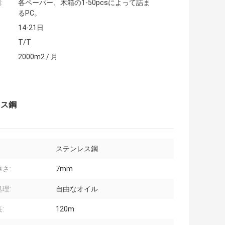
:
各ペーパー、木箱の1-50pcsによって詰ま
るPC。
14-21日
T/T
2000m2 / 月
レス鋼
ステンレス鋼
さ:
7mm
理:
自由なオイル
:
120m