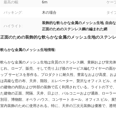
最高の幅:
6m
ケーブ
パッキング:
木の場合
タイプ
装飾的な軟らかな金属のメッシュ生地
,
自由な
ハイライト:
正面のためのステンレス鋼の編まれた網
正面のための装飾的な軟らかな金属のメッシュ生地のステン
軟らかな金属のメッシュ生地
情報:
軟らかな金属のメッシュ生地は良質のステンレス鋼、黄銅および蛍光
じれ、ロープ、販売、そして売り上げ後のサービス編むワイヤーの面
ップ サービスを形作る。プロダクトに耐久性、豊富なおよび高度、お
は高級な窓の布、天井、階段、エレベーター、贅沢なオフィス ビル、ホ
の建物の内部および外部の装飾で広く利用されている。ライトの下で
た建物の正面、間隔、天井、日よけ、バルコニーおよび通路、ローラー
別荘、博物館、オペラ ハウス、コンサート ホール、オフィス ビル、
室内装飾のために使用される。特に、天井の三次元装飾は優雅で、透