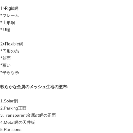
1>Rigid網
*フレーム
*山形鋼
* U端
2>Flexible網
*円形の糸
*斜面
*覆い
*平らな糸
軟らかな金属のメッシュ生地の塗布:
1.Solar網
2.Parking正面
3.Transparent金属の網の正面
4.Metal網の天井板
5.Partitions