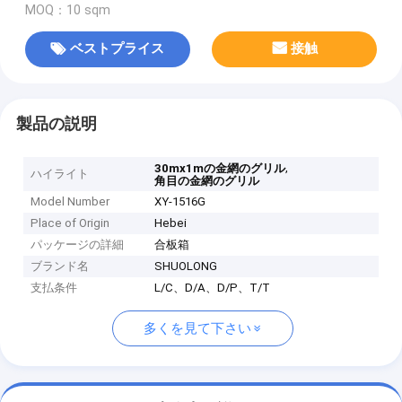
MOQ：10 sqm
ベストプライス
接触
製品の説明
,
30mx1mの金網のグリル
ハイライト
角目の金網のグリル
Model Number
XY-1516G
Place of Origin
Hebei
パッケージの詳細
合板箱
ブランド名
SHUOLONG
支払条件
L/C、D/A、D/P、T/T
多くを見て下さい