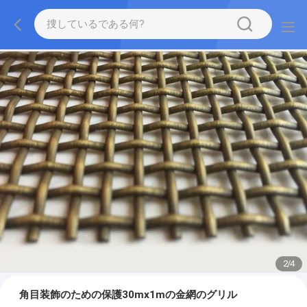
2
/
4
角目装飾のための保護30mx1mの金網のグリル