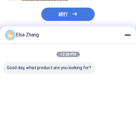
続行
Elsa Zhang
推薦されたプロダクト
12:36 PM
Good day, what product are you looking for?
インテリアデザインの
5mm ウォープピッチ
8.75kg/m2 
アップグレード 装飾用
装飾用ワイヤーメッシ
鋼の49%開口面
ワイヤ網格子 織り直径
ュグリル 完璧なスタイ
飾用ワイヤレス
1mm-5mmの完璧な選
ルと機能 キャビネット
択
ドア
ベストプライス
ベストプライス
ベストプラ