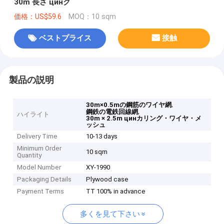
30m 長さ цинク
価格：US$59.6
MOQ：10 sqm
ベストプライス
接触
製品の説明
,
30m×0.5mの鋼筋のワイヤ網
,
鋼鉄の電鉄回線網
ハイライト
30m × 2.5m цинカリング・ワイヤ・メ
ッシュ
Delivery Time
10-13 days
Minimum Order
10 sqm
Quantity
Model Number
XY-1990
Packaging Details
Plywood case
Payment Terms
TT 100% in advance
多くを見て下さい