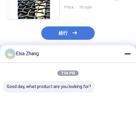
30m 長さ цинク
Price： 10 sqm
続行
Elsa Zhang
推薦されたプロダクト
7:06 PM
Good day, what product are you looking for?
3×6m SGSロックのひ
3.3mmの304ステンレ
316のステンレ
だの金網の正方形のス
ス鋼のひだを付けられ
ひだを付けられ
テンレス鋼の編まれた
た金網の編まれた建築
的な金網のグリ
金属の網
網の正面
アルカリ