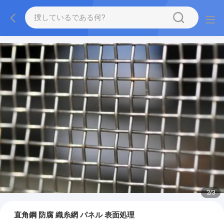
2
/
3
直角鋼 防腐 織糸網 パネル 表面処理