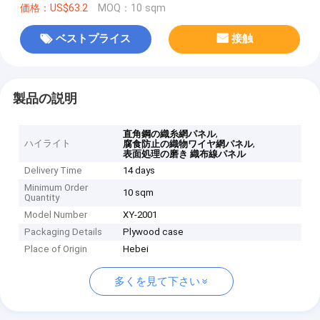
価格：US$63.2
MOQ：10 sqm
ベストプライス
接触
製品の説明
,
直角鋼の織糸網パネル
ハイライト
,
腐食防止の織物ワイヤ網パネル
表面処理の磨き 織布線パネル
Delivery Time
14 days
Minimum Order
10 sqm
Quantity
Model Number
XY-2001
Packaging Details
Plywood case
Place of Origin
Hebei
多くを見て下さい