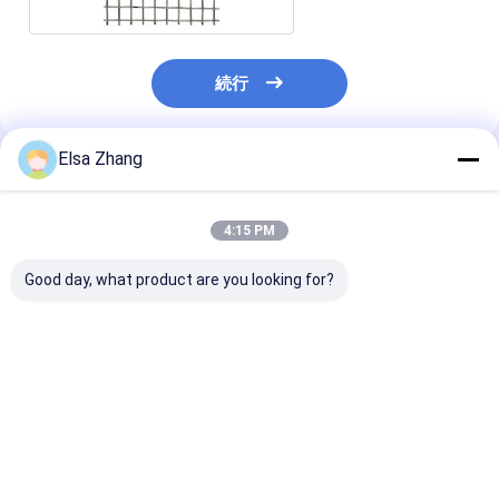
続行
Elsa Zhang
推薦されたプロダクト
4:15 PM
Good day, what product are you looking for?
ステンレス・スティー
アノジス 処理 を 受け
耐磨性のある長
ル 繊維用ワイヤ・メッ
た 灰色 織り 鋼板 は,建
テンレス鋼ワイ
シュ パネル 強化 エッ
築 工芸 を 改善 する
ッシュパネル市
ジ トリートメント
ベストプライス
ベストプライス
ベストプラ