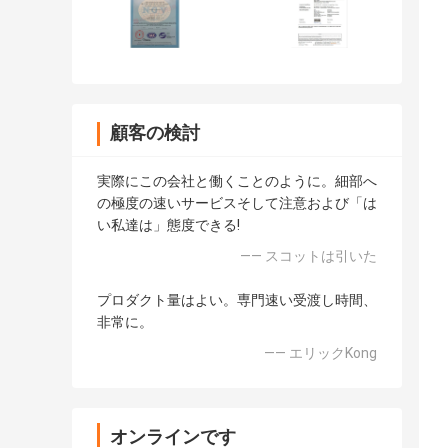
顧客の検討
実際にこの会社と働くことのように。細部へ
の極度の速いサービスそして注意および「は
い私達は」態度できる!
—— スコットは引いた
プロダクト量はよい。専門速い受渡し時間、
非常に。
—— エリックKong
オンラインです