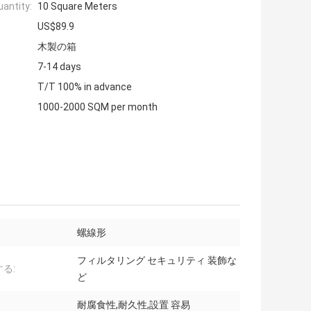
antity:
10 Square Meters
US$89.9
木製の箱
7-14 days
T/T 100% in advance
1000-2000 SQM per month
螺線形
フィルタリング セキュリティ 装飾な
る:
ど
耐腐食性,耐久性,設置 容易