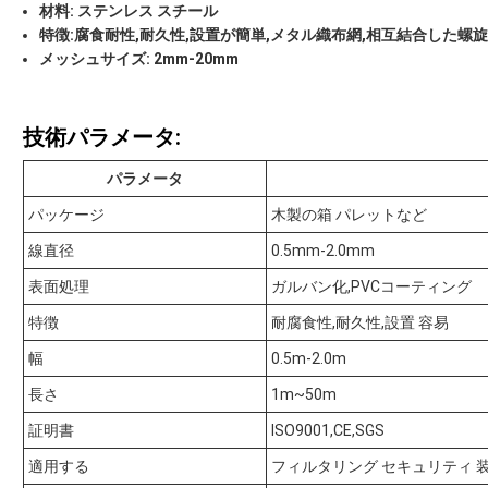
材料: ステンレス スチール
特徴:腐食耐性,耐久性,設置が簡単,メタル織布網,相互結合した螺
メッシュサイズ: 2mm-20mm
技術パラメータ:
パラメータ
パッケージ
木製の箱 パレットなど
線直径
0.5mm-2.0mm
表面処理
ガルバン化,PVCコーティング
特徴
耐腐食性,耐久性,設置 容易
幅
0.5m-2.0m
長さ
1m~50m
証明書
ISO9001,CE,SGS
適用する
フィルタリング セキュリティ 