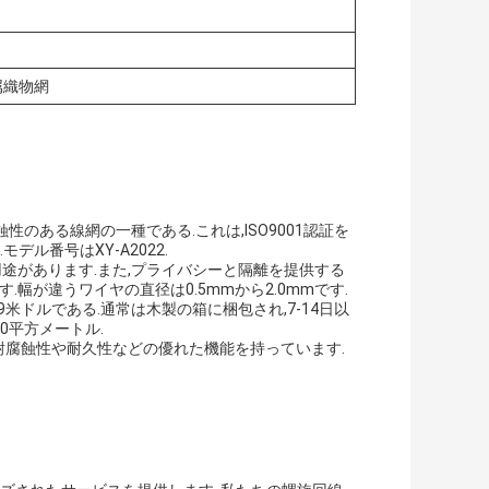
属織物網
る耐腐蝕性のある線網の一種である.これは,ISO9001認証を
デル番号はXY-A2022.
用途があります.また,プライバシーと隔離を提供する
幅が違うワイヤの直径は0.5mmから2.0mmです.
9米ドルである.通常は木製の箱に梱包され,7-14日以
00平方メートル.
製品は耐腐蝕性や耐久性などの優れた機能を持っています.