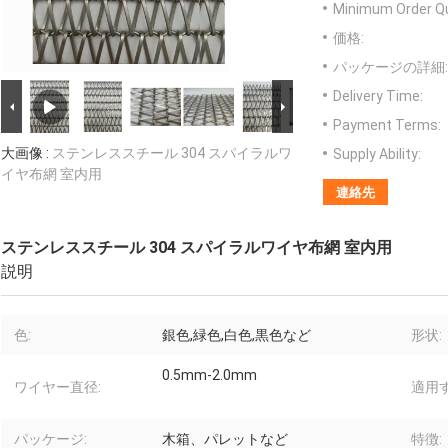
Minimum Order Qu
価格:
パッケージの詳細:
Delivery Time:
Payment Terms:
大画像 :
ステンレススチール 304 スパイラルワ
Supply Ability:
イヤ布網 室内用
連絡先
ステンレススチール 304 スパイラルワイヤ布網 室内用
説明
色:
銀色,緑色,白色,黒色など
形状:
0.5mm-2.0mm
ワイヤー直径:
適用す
パッケージ:
木箱、パレットなど
特徴: