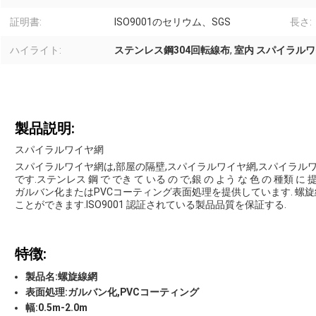
証明書:
ISO9001のセリウム、SGS
長さ:
ハイライト:
ステンレス鋼304回転線布
,
室内 スパイラル
製品説明:
スパイラルワイヤ網
スパイラルワイヤ網は,部屋の隔壁,スパイラルワイヤ網,スパイラ
です.ステンレス 鋼 で でき て いる の で,銀 の よう な 色 の 種類 に
ガルバン化またはPVCコーティング表面処理を提供しています. 螺
ことができます.ISO9001 認証されている製品品質を保証する.
特徴:
製品名:螺旋線網
表面処理:ガルバン化,PVCコーティング
幅:0.5m-2.0m