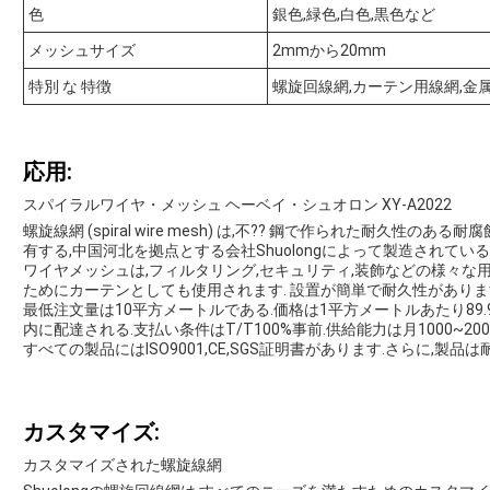
色
銀色,緑色,白色,黒色など
メッシュサイズ
2mmから20mm
特別 な 特徴
螺旋回線網,カーテン用線網,金
応用:
スパイラルワイヤ・メッシュ ヘーベイ・シュオロン XY-A2022
螺旋線網 (spiral wire mesh) は,不?? 鋼で作られた耐久性のあ
有する,中国河北を拠点とする会社Shuolongによって製造されている.モ
ワイヤメッシュは,フィルタリング,セキュリティ,装飾などの様々な
ためにカーテンとしても使用されます. 設置が簡単で耐久性があります.
最低注文量は10平方メートルである.価格は1平方メートルあたり89.
内に配達される.支払い条件はT/T100%事前.供給能力は月1000~20
すべての製品にはISO9001,CE,SGS証明書があります.さらに,
カスタマイズ:
カスタマイズされた螺旋線網