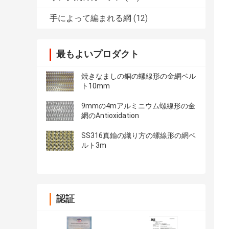
手によって編まれる網
(12)
最もよいプロダクト
焼きなましの銅の螺線形の金網ベル
ト10mm
9mmの4mアルミニウム螺線形の金
網のAntioxidation
SS316真鍮の織り方の螺線形の網ベ
ルト3m
認証