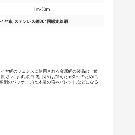
1m-50m
ワイヤ布
,
ステンレス鋼304回螺旋線網
ルワイヤ網のフェンスに使用される金属網の製品の一種
 提供 さ れ ます,緑,白,黒. 我々は,加えた耐久性のために,
旋線網のパッケージは,木製の箱やパレット,などになる