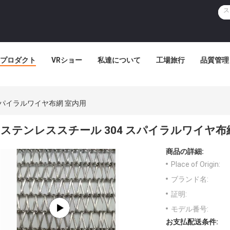
プロダクト
VRショー
私達について
工場旅行
品質管理
スパイラルワイヤ布網 室内用
ステンレススチール 304 スパイラルワイヤ布
商品の詳細:
Place of Origin:
ブランド名:
証明:
モデル番号:
お支払配送条件: