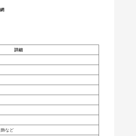
旋網
詳細
装飾など