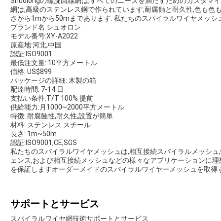
Shuolongの螺旋回線網は,すべてのニーズを満たすためのカスタ
網は,高級のステンレス鋼で作られています,耐腐蝕と耐久性,色も色も多様
さから1mから50mまであります. 私たちのスパイラルワイヤメッシュは,
ブランド名 シュオロン
モデル番号:XY-A2022
原産地:河北,中国
認証:ISO9001
最低注文量: 10平方メートル
価格: US$899
パッケージの詳細: 木製の箱
配達時間: 7-14 日
支払い条件:T/T 100% 提前
供給能力:月1000~2000平方メートル
特徴: 耐腐蝕性,耐久性,設置が簡単
材料: ステンレス スチール
長さ: 1m~50m
認証:ISO9001,CE,SGS
私たちのスパイラルワイヤメッシュは,相互接続スパイラルメッシュ
ェンス,および相互接続メッシュなどの様々なアプリケーションに理
を保証しますオーダーメイドのスパイラルワイヤーメッシュを取得
サポートとサービス
スパイラルワイヤ網技術サポートとサービス