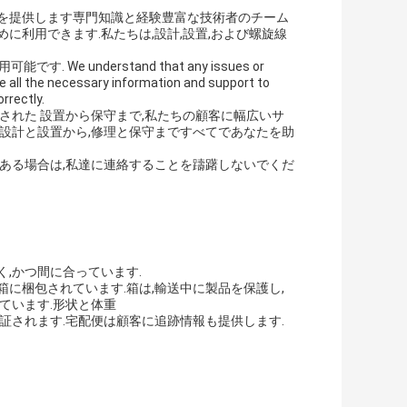
スを提供します専門知識と経験豊富な技術者のチーム
に利用できます.私たちは,設計,設置,および螺旋線
 understand that any issues or
 all the necessary information and support to
rrectly.
された 設置から保守まで,私たちの顧客に幅広いサ
,設計と設置から,修理と保守まですべてであなたを助
がある場合は,私達に連絡することを躊躇しないでくだ
,かつ間に合っています.
に梱包されています.箱は,輸送中に製品を保護し,
ています.形状と体重
証されます.宅配便は顧客に追跡情報も提供します.