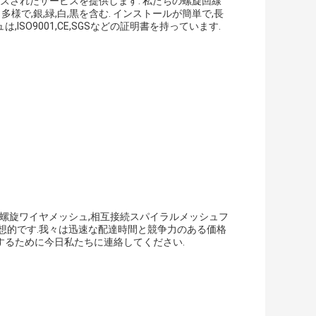
マイズされたサービスを提供します. 私たちの螺旋回線
で,銀,緑,白,黒を含む. インストールが簡単で,長
ISO9001,CE,SGSなどの証明書を持っています.
,螺旋ワイヤメッシュ,相互接続スパイラルメッシュフ
想的です.我々は迅速な配達時間と競争力のある価格
するために今日私たちに連絡してください.