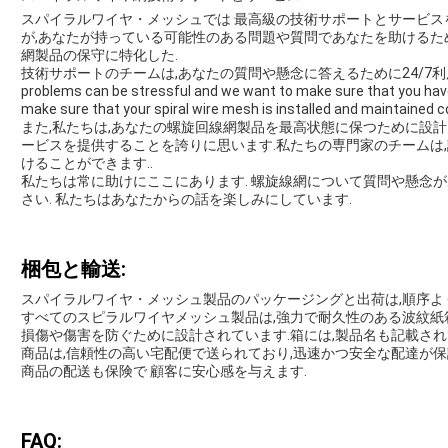
スパイラルワイヤ・メッシュでは 最高級の技術サポートとサービ
が,あなたが持っている可能性のある問題や質問であなたを助けるため
網製品の保守に特化した.
技術サポートのチームは,あなたの質問や懸念に答えるために24/7利用可能です. We
problems can be stressful and we want to make sure that you have
make sure that your spiral wire mesh is installed and maintained co
また,私たちは,あなたの螺旋回線網製品を最高状態に保つために設計
ービスを提供することを誇りに思います.私たちの専門家のチームは
けることができます..
私たちは常に助けにここにあります. 螺旋線網について質問や懸念
さい. 私たちはあなたからの話を楽しみにしています.
梱包と輸送:
スパイラルワイヤ・メッシュ製品のパッケージングと出荷は,順序よく
すべてのスピラルワイヤメッシュ製品は,強力で耐久性のある波紋紙箱
損傷や傷害を防ぐために設計されています.箱には,製品名も記載され
商品は,信頼性の高い宅配便で送られており,迅速かつ安全な配達が保
商品の配送も保険で 顧客に安心感を与えます.
FAQ: