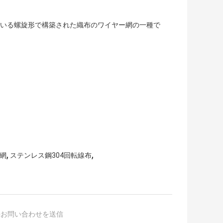
れている螺旋形で構築された織布のワイヤー網の一種で
,
,
網
ステンレス鋼304回転線布
接お問い合わせを送信