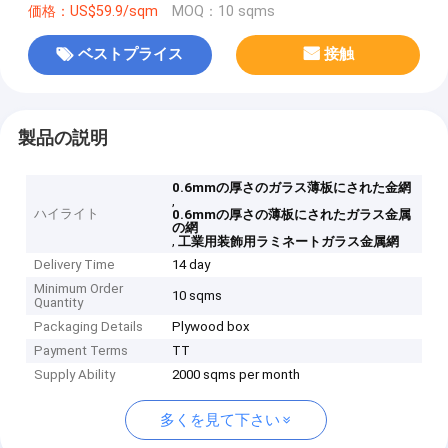
価格：US$59.9/sqm
MOQ：10 sqms
ベストプライス
接触
製品の説明
0.6mmの厚さのガラス薄板にされた金網
,
ハイライト
0.6mmの厚さの薄板にされたガラス金属
の網
,
工業用装飾用ラミネートガラス金属網
Delivery Time
14 day
Minimum Order
10 sqms
Quantity
Packaging Details
Plywood box
Payment Terms
TT
Supply Ability
2000 sqms per month
多くを見て下さい