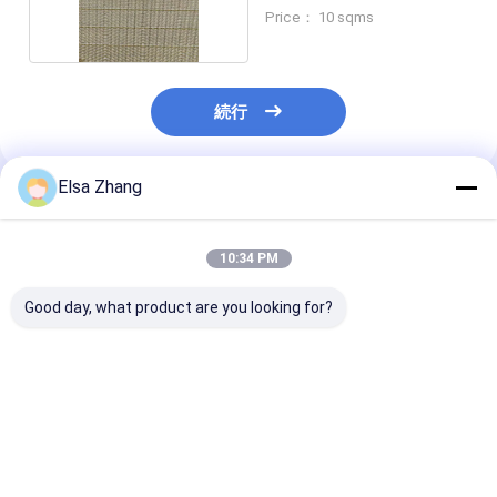
業用
Price： 10 sqms
続行
Elsa Zhang
推薦されたプロダクト
10:34 PM
Good day, what product are you looking for?
ステンレス・スティー
高張力強度 装飾用ワイ
透明なステンレ
ル・メッシュ ラミネー
ヤーメッシュ ラミネー
ワイヤーメッシ
トガラス モダンスペー
トガラス 耐火性 A1
ネートガラス 
ス 装飾用隔壁 壁 天井
度
アクセント ISO カスタ