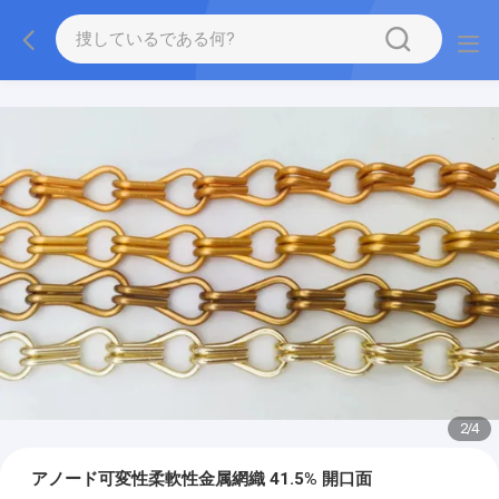
2
/
4
アノード可変性柔軟性金属網織 41.5% 開口面