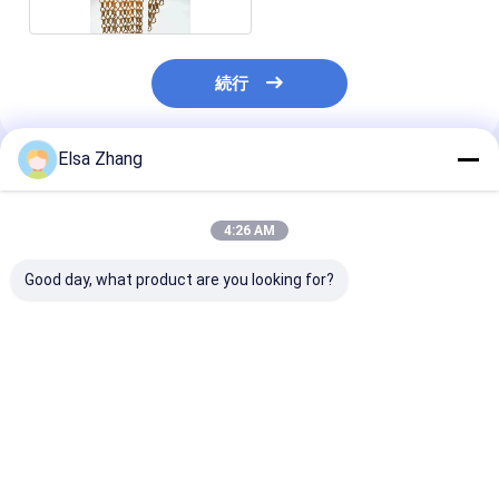
続行
Elsa Zhang
推薦されたプロダクト
4:26 AM
Good day, what product are you looking for?
カスタマイズ可能な柔
10MM 厚さ 建築 金属
2MM 厚さの四
軟なメタルメッシュフ
布 建築のための完璧な
ロジェクトのた
ァブリック パーティト
解決策 構造
飾用織糸網
ン壁のためのカスタム
スクエアデザイン
ベストプライス
ベストプライス
ベストプラ