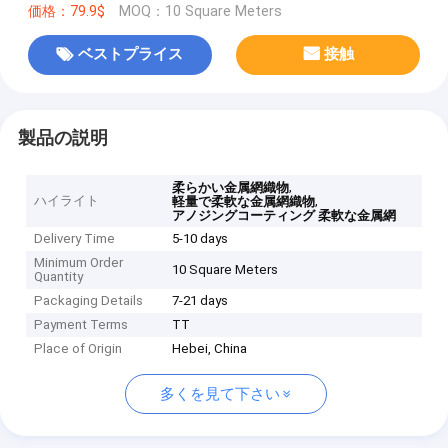
価格：79.9$
MOQ：10 Square Meters
ベストプライス
接触
製品の説明
,
柔らかい金属網織物
ハイライト
,
軽量で柔軟な金属網織物
アノジングコーティング 柔軟な金属網
Delivery Time
5-10 days
Minimum Order
10 Square Meters
Quantity
Packaging Details
7-21 days
Payment Terms
TT
Place of Origin
Hebei, China
多くを見て下さい