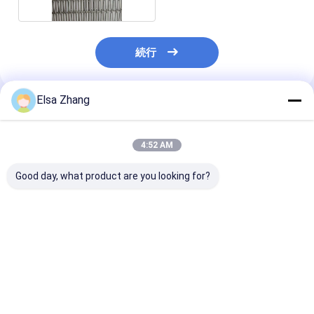
続行
Elsa Zhang
推薦されたプロダクト
4:52 AM
Good day, what product are you looking for?
カスタマイズ可能な柔
10MM 厚さ 建築 金属
2MM 厚さの四
軟なメタルメッシュフ
布 建築のための完璧な
ロジェクトのた
ァブリック パーティト
解決策 構造
飾用織糸網
ン壁のためのカスタム
スクエアデザイン
ベストプライス
ベストプライス
ベストプラ