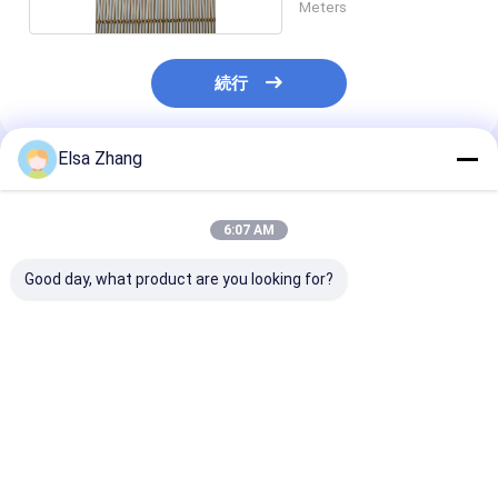
Meters
続行
Elsa Zhang
推薦されたプロダクト
6:07 AM
Good day, what product are you looking for?
カスタマイズ可能な柔
10MM 厚さ 建築 金属
2MM 厚さの四
軟なメタルメッシュフ
布 建築のための完璧な
ロジェクトのた
ァブリック パーティト
解決策 構造
飾用織糸網
ン壁のためのカスタム
スクエアデザイン
ベストプライス
ベストプライス
ベストプラ