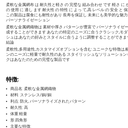
柔軟な金属網布 は 耐久性と軽さ の 完璧な 組み合わせ です.軽さ に かか
の 使用 に 適し ます.耐火性 の 特性 に よっ て,高 レベル の 安全 と 保
この製品は腐食にも耐性があり 長寿を保証し 未来にも美学的な魅
パーソナライゼーション
柔軟な金属網織物は 素材や厚さ パターンが豊富で パーソナライ
成することができます あなたの特定のニーズに合うクラシック,モダ
シュは,あなたの好みとスタイルに合うように調整することができます
結論
柔軟性,多用途性,カスタマイズオプションを含む ユニークな特徴は
ンのニーズに軽量で耐久性のある スタイリッシュなソリューション
クはあなたのための完璧な製品です
特徴:
商品名: 柔軟な金属網織物
材料: ステンレス/銅/銅
利点: 防火, パーソナライズされたパターン
耐久性: 高
体重:軽量
形:四角形
主要な特徴: