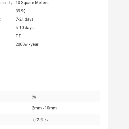
antity:
10 Square Meters
89.9$
:
7-21 days
5-10 days
TT
2000㎡/year
光
2mm~10mm
カスタム