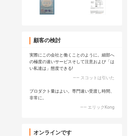
顧客の検討
実際にこの会社と働くことのように。細部へ
の極度の速いサービスそして注意および「は
い私達は」態度できる!
—— スコットは引いた
プロダクト量はよい。専門速い受渡し時間、
非常に。
—— エリックKong
オンラインです