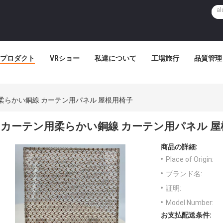
プロダクト
VRショー
私達について
工場旅行
品質管理
柔らかい銅線 カーテン用パネル 屋根用椅子
カーテン用柔らかい銅線 カーテン用パネル 屋
商品の詳細:
Place of Origin:
ブランド名:
証明:
Model Number:
お支払配送条件: