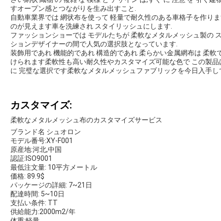
すオープン感とつながりを生み出すこと.
自動車業界では 網状布を使って 軽量で耐久性のある車格子を作りま
のが見えます車を洗練され スタイリッシュにします.
ファッションショーでは モデルたちが 柔軟なメタルメッシュ製の 
ションデザイナーの間で人気の選択肢となっています.
装飾用であれ 機能的であれ 構造的であれ 柔らかい金属網布は 柔軟
けられます柔軟性も高い耐久性やカスタマイズ可能な色で この製品
に 完璧な選択です柔軟なメタルメッシュファブリックを今日入手し
カスタマイズ:
柔軟なメタルメッシュ布のカスタマイズサービス
ブランド名 シュオロン
モデル番号:XY-F001
原産地:河北,中国
認証:ISO9001
最低注文量: 10平方メートル
価格: 89.9$
パッケージの詳細: 7~21日
配達時間: 5~10日
支払い条件: TT
供給能力:2000m2/年
体重:軽量