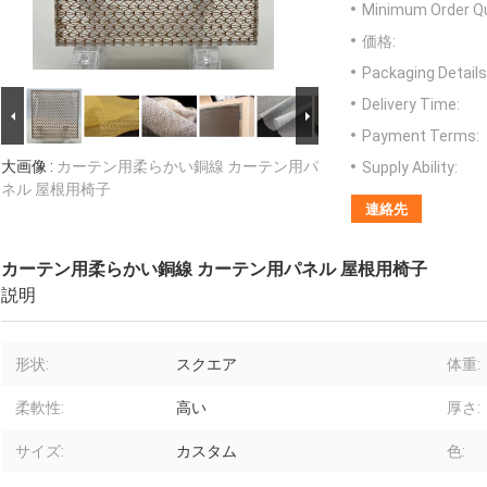
Minimum Order Qu
価格:
Packaging Details
Delivery Time:
Payment Terms:
大画像 :
カーテン用柔らかい銅線 カーテン用パ
Supply Ability:
ネル 屋根用椅子
連絡先
カーテン用柔らかい銅線 カーテン用パネル 屋根用椅子
説明
形状:
スクエア
体重:
柔軟性:
高い
厚さ:
サイズ:
カスタム
色: