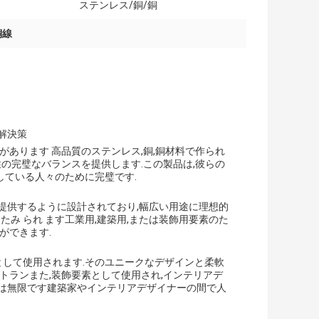
ステンレス/銅/銅
銅線
 解決策
があります 高品質のステンレス,銅,銅材料で作られ
性の完璧なバランスを提供します.この製品は,彼らの
ている人々のために完璧です.
提供するように設計されており,幅広い用途に理想的
折りたたみ られ ます工業用,建築用,または装飾用要素のた
ができます.
として使用されます.そのユニークなデザインと柔軟
トランまた,装飾要素として使用され,インテリアデ
性は無限です建築家やインテリアデザイナーの間で人