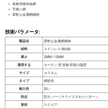
装飾用織布線網
手織り網
柔軟な金属網織物
技術パラメータ:
製品名
柔軟な金属網織物
材料
ステンレス/銅/銅
厚さ
2MM~10MM
適用する
カーテン 壁 装飾 部屋の隔壁
サイズ
カスタム
タイプ
網状布
耐久性
高い
利点
防火 パーソナライズされたパターン
形状
スクエア