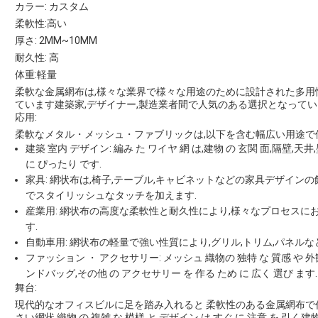
カラー: カスタム
柔軟性:高い
厚さ: 2MM~10MM
耐久性: 高
体重:軽量
柔軟な金属網布は,様々な業界で様々な用途のために設計された多用
ています建築家,デザイナー,製造業者間で人気のある選択となってい
応用:
柔軟なメタル・メッシュ・ファブリックは,以下を含む幅広い用途で
建築 室内 デザイン: 編み た ワイヤ 網 は,建物 の 玄関 面,隔壁,天井,
に ぴったり です.
家具: 網状布は,椅子,テーブル,キャビネットなどの家具デザイン
でスタイリッシュなタッチを加えます.
産業用: 網状布の高度な柔軟性と耐久性により,様々なプロセスに
す.
自動車用: 網状布の軽量で強い性質により,グリル,トリム,パネル
ファッション ・ アクセサリー: メッシュ 織物の 独特 な 質感 や 外
ンドバッグ,その他 の アクセサリー を 作る ため に 広く 選び ます.
舞台:
現代的なオフィスビルに足を踏み入れると 柔軟性のある金属網布で
さい網状 織物 の 複雑 な 模様 と デザイン は,すぐ に 注意 を 