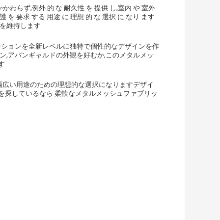
わらず,例外 的 な 耐久性 を 提供 し,室内 や 室外
護 を 要求 する 用途 に 理想 的 な 選択 に なり ます
力を維持します
ゼーションを全新レベルに独特で個性的なデザインを作
ン,アバンギャルドの外観を好むか,このメタルメッ
.
,幅広い用途のための理想的な選択になりますデザイ
を探しているなら 柔軟なメタルメッシュファブリッ