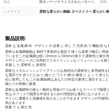
利点:
防火 パーソナライズされたパターン
材料:
ハイライト:
柔軟な柔らかい銅線
,
タペストリー 柔らかい
製品説明:
柔軟 な 金属 網 布 - デザイン の 必要 に 対し て 汎用 的 で 機能 的 な
柔軟な金属網織物は 独特で革新的な製品で 様々な産業で幅広い用途
ていますこの金属網は軽い2mmから10mmの厚さで,柔軟性と耐久
デザインのニーズに汎用的でスタイリッシュなソリューションを探し
卓越 し た 柔軟性 と 多様性
柔軟なメタルメッシュファブリックは,無対比の柔軟性と多用途性を
な選択です.折りたたみ た 織り た ワイヤ 網 の 構造 に よっ て 
めに使用しても,この金属線網は,あなたの特定の要求に適応すること
隔たりや装飾に最適
柔軟な金属網布の最も一般的な用途の1つは,様々なスペースで隔壁
性は,オフィスで隔壁を作成するための理想的な選択になります.レス
ザインに優雅さと洗練感を加えることができます.デザインの可能
気があります
軽量 で も 耐久 性