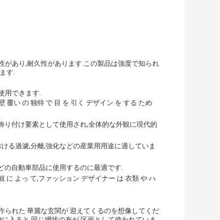
性があり,耐久性があります.この製品は強度で知られ
ます.
使用できます.
壁 覆い の 独特 で 目 を 引く デザイン を する ため
の飾り付け要素として使用され,全体的な外観に現代的
おける過濾,分離,強化などの産業用用途に適していま
などの自動車部品に使用するのに最適です.
観 に よっ て,ファッション デザイナー は 衣類 や ハ
作られた 華麗な玄関が 迎えてくるのを想像してくだ
引く建物に入ると 同じ網状の布が 区画として使われていま